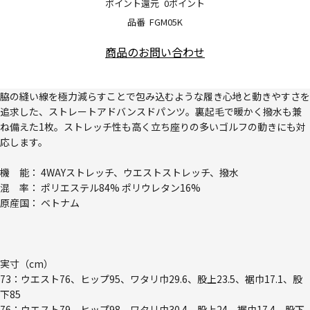
ポイント還元
0ポイント
品番
FGM05K
商品のお問い合わせ
脇の縫い線を極力減らすことで包み込むような履き心地と動きやすさを
追求した、ストレートアドバンスドパンツ。裏起毛で暖かく撥水も兼
ね備えた1枚。ストレッチ性も高く立ち座りの多いゴルフの動きにも対
応します。
機 能： 4WAYストレッチ、ウエストストレッチ、撥水
混 率： ポリエステル84% ポリウレタン16%
原産国： ベトナム
実寸（cm）
73：ウエスト76、ヒップ95、ワタリ巾29.6、股上23.5、裾巾17.1、股
下85
76：ウエスト79、ヒップ98、ワタリ巾30.4、股上24、裾巾17.4、股下