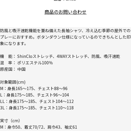
商品のお問い合わせ
防風と吸汗速乾機能を兼ね備えた長袖シャツ、冷え込む季節の屋外での
プレーにおすすめ。ボタンダウン仕様になっているのできちんとした印
象になります。
機 能： ShinCloストレッチ、4WAYストレッチ、防風、吸汗速乾
混 率： ポリエステル100％
原産国： 中国
対象範囲(cm)
M：身長165～175、チェスト88～96
L：身長175～185、チェスト96～104
LL：身長175～185、チェスト104～112
3L：身長175～185、チェスト110～118
実寸（cm）
M：身巾50、着丈70/72、肩巾43、袖丈61