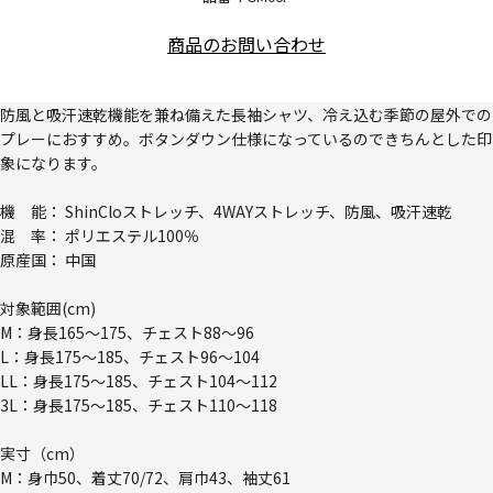
商品のお問い合わせ
防風と吸汗速乾機能を兼ね備えた長袖シャツ、冷え込む季節の屋外での
プレーにおすすめ。ボタンダウン仕様になっているのできちんとした印
象になります。
機 能： ShinCloストレッチ、4WAYストレッチ、防風、吸汗速乾
混 率： ポリエステル100％
原産国： 中国
対象範囲(cm)
M：身長165～175、チェスト88～96
L：身長175～185、チェスト96～104
LL：身長175～185、チェスト104～112
3L：身長175～185、チェスト110～118
実寸（cm）
M：身巾50、着丈70/72、肩巾43、袖丈61