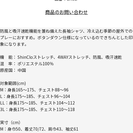
商品のお問い合わせ
防風と吸汗速乾機能を兼ね備えた長袖シャツ、冷え込む季節の屋外での
プレーにおすすめ。ボタンダウン仕様になっているのできちんとした印
象になります。
機 能： ShinCloストレッチ、4WAYストレッチ、防風、吸汗速乾
混 率： ポリエステル100％
原産国： 中国
対象範囲(cm)
M：身長165～175、チェスト88～96
L：身長175～185、チェスト96～104
LL：身長175～185、チェスト104～112
3L：身長175～185、チェスト110～118
実寸（cm）
M：身巾50、着丈70/72、肩巾43、袖丈61