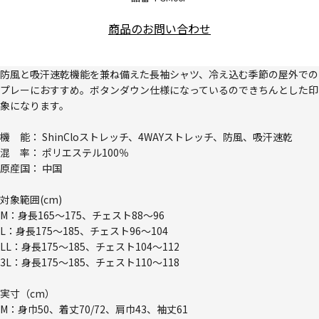
商品のお問い合わせ
防風と吸汗速乾機能を兼ね備えた長袖シャツ、冷え込む季節の屋外での
プレーにおすすめ。ボタンダウン仕様になっているのできちんとした印
象になります。
機 能： ShinCloストレッチ、4WAYストレッチ、防風、吸汗速乾
混 率： ポリエステル100％
原産国： 中国
対象範囲(cm)
M：身長165～175、チェスト88～96
L：身長175～185、チェスト96～104
LL：身長175～185、チェスト104～112
3L：身長175～185、チェスト110～118
実寸（cm）
M：身巾50、着丈70/72、肩巾43、袖丈61