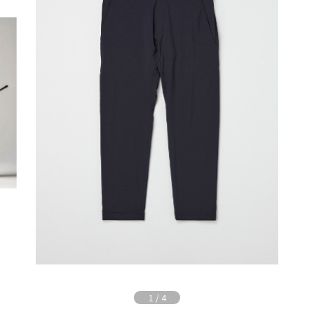
1
/
4