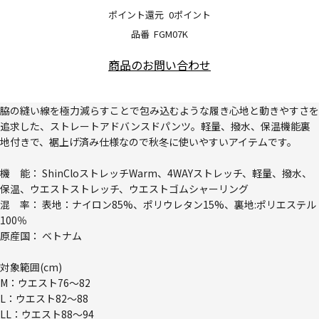
ポイント還元
0ポイント
品番
FGM07K
商品のお問い合わせ
脇の縫い線を極力減らすことで包み込むような履き心地と動きやすさを
追求した、ストレートアドバンスドパンツ。軽量、撥水、保温機能裏
地付きで、裾上げ済み仕様なので秋冬に使いやすいアイテムです。
機 能： ShinCloストレッチWarm、4WAYストレッチ、軽量、撥水、
保温、ウエストストレッチ、ウエストゴムシャーリング
混 率： 表地：ナイロン85%、ポリウレタン15%、裏地:ポリエステル
100％
原産国： ベトナム
対象範囲(cm)
M：ウエスト76～82
L：ウエスト82～88
LL：ウエスト88～94