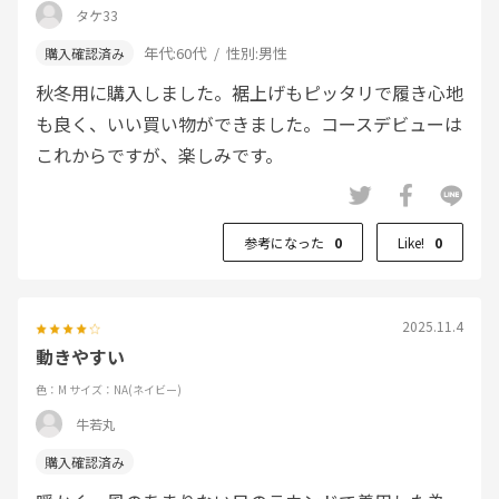
タケ33
年代:
60代
性別:
男性
秋冬用に購入しました。裾上げもピッタリで履き心地
も良く、いい買い物ができました。コースデビューは
これからですが、楽しみです。
参考になった
0
Like!
0
2025.11.4
動きやすい
色：M
サイズ：NA(ネイビー)
牛若丸