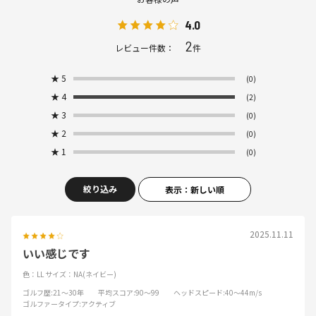
4.0
2
レビュー件数：
件
★
5
(0)
★
4
(2)
★
3
(0)
★
2
(0)
★
1
(0)
絞り込み
表示：新しい順
2025.11.11
いい感じです
色：LL
サイズ：NA(ネイビー)
ゴルフ歴
:21～30年
平均スコア
:90～99
ヘッドスピード
:40～44m/s
ゴルファータイプ
:アクティブ