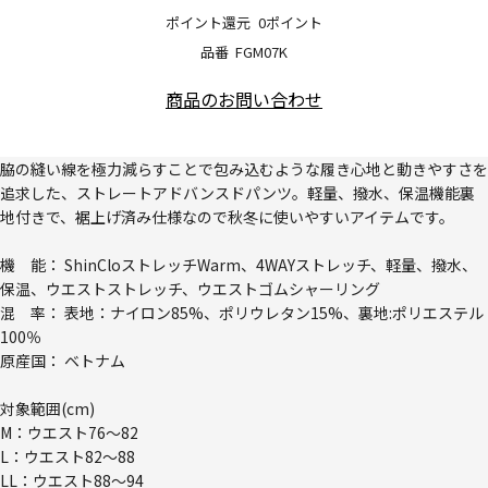
ポイント還元
0ポイント
品番
FGM07K
商品のお問い合わせ
脇の縫い線を極力減らすことで包み込むような履き心地と動きやすさを
追求した、ストレートアドバンスドパンツ。軽量、撥水、保温機能裏
地付きで、裾上げ済み仕様なので秋冬に使いやすいアイテムです。
機 能： ShinCloストレッチWarm、4WAYストレッチ、軽量、撥水、
保温、ウエストストレッチ、ウエストゴムシャーリング
混 率： 表地：ナイロン85%、ポリウレタン15%、裏地:ポリエステル
100％
原産国： ベトナム
対象範囲(cm)
M：ウエスト76～82
L：ウエスト82～88
LL：ウエスト88～94