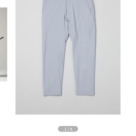
1
/
4