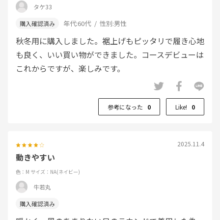
タケ33
年代:
60代
性別:
男性
秋冬用に購入しました。裾上げもピッタリで履き心地
も良く、いい買い物ができました。コースデビューは
これからですが、楽しみです。
参考になった
0
Like!
0
2025.11.4
動きやすい
色：M
サイズ：NA(ネイビー)
牛若丸