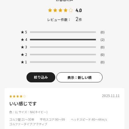
4.0
2
レビュー件数：
件
★
5
(0)
★
4
(2)
★
3
(0)
★
2
(0)
★
1
(0)
絞り込み
表示：新しい順
2025.11.11
いい感じです
色：LL
サイズ：NA(ネイビー)
ゴルフ歴
:21～30年
平均スコア
:90～99
ヘッドスピード
:40～44m/s
ゴルファータイプ
:アクティブ