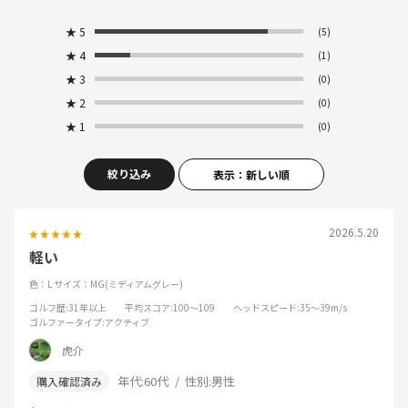
★
5
(5)
★
4
(1)
★
3
(0)
★
2
(0)
★
1
(0)
絞り込み
表示：新しい順
2026.5.20
軽い
色：L
サイズ：MG(ミディアムグレー)
ゴルフ歴
:31年以上
平均スコア
:100～109
ヘッドスピード
:35～39m/s
ゴルファータイプ
:アクティブ
虎介
年代:
60代
性別:
男性