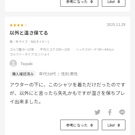
参考になった
0
Like!
0
2025.12.29
以外と温さ保てる
色：M
サイズ：NA(ネイビー)
ゴルフ歴
:6～10年
平均スコア
:100～109
ヘッドスピード
:40～44m/s
ゴルファータイプ
:エンジョイ
Tsuyuki
年代:
50代
性別:
男性
アウターの下に、このシャツを着ただけだったのです
が、以外にと言ったら失礼かもですが温さを保ちプレ
イ出来ました。
参考になった
0
Like!
0