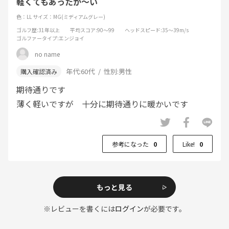
軽くてもあったか〜い
色：LL
サイズ：MG(ミディアムグレー)
ゴルフ歴
:31年以上
平均スコア
:90～99
ヘッドスピード
:35～39m/s
ゴルファータイプ
:エンジョイ
no name
年代:
60代
性別:
男性
期待通りです
薄く軽いですが 十分に期待通りに暖かいです
参考になった
0
Like!
0
もっと見る
※レビューを書くには
ログイン
が必要です。