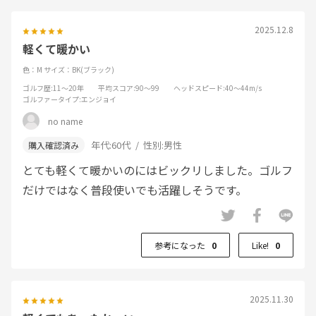
2025.12.8
軽くて暖かい
色：M
サイズ：BK(ブラック)
ゴルフ歴
:11～20年
平均スコア
:90～99
ヘッドスピード
:40～44m/s
ゴルファータイプ
:エンジョイ
no name
年代:
60代
性別:
男性
とても軽くて暖かいのにはビックリしました。ゴルフ
だけではなく普段使いでも活躍しそうです。
参考になった
0
Like!
0
2025.11.30