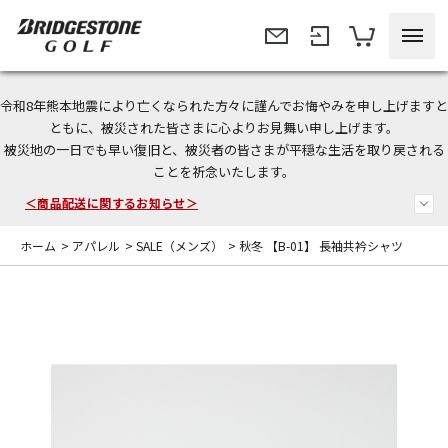
令和8年熊本地震により亡くなられた方々に謹んでお悔やみを申し上げますと
今なら新規会員登録で1,000円OFFクーポンプレゼント！
ともに、被災された皆さまに心よりお見舞い申し上げます。
被災地の一日でも早い復旧と、被災者の皆さまが平穏な生活を取り戻される
＜商品配送に関するお知らせ＞
ことを祈念いたします。
＜夏季休暇中のご注文・発送・お問い合わせ＞
ホーム
>
アパレル
>
SALE（メンズ）
>
秋冬 【B-01】 長袖共衿シャツ