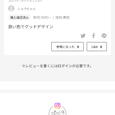
ゴルファータイプ
:エンジョイ
ショウちゃん
年代:
70代～
性別:
男性
良い色でグッドデザイン
参考になった
0
Like!
0
※レビューを書くには
ログイン
が必要です。