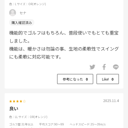
色：L
サイズ：OR(オレンジ)
セナ
機能的でゴルフはもちろん、普段使いでもとても重宝
しました。
機能は、暖かさは勿論の事、生地の柔軟性でスイング
にも柔軟に対応可能です。
参考になった
0
Like!
0
2025.11.4
良い
色：LL
サイズ：OR(オレンジ)
ゴルフ歴
:31年以上
平均スコア
:90～99
ヘッドスピード
:35～39m/s