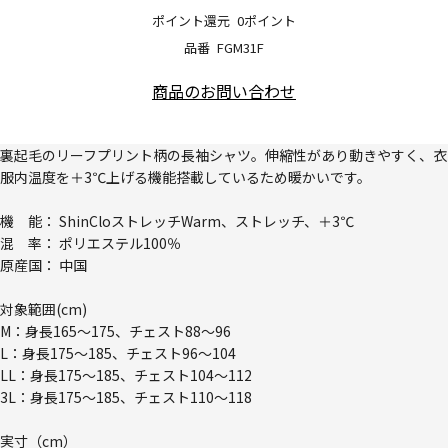
ポイント還元
0ポイント
品番
FGM31F
商品のお問い合わせ
裏起毛のリーフプリント柄の長袖シャツ。伸縮性があり動きやすく、衣
服内温度を＋3℃上げる機能搭載しているため暖かいです。
機 能： ShinCloストレッチWarm、ストレッチ、＋3℃
混 率： ポリエステル100％
原産国： 中国
対象範囲(cm)
M：身長165～175、チェスト88～96
L：身長175～185、チェスト96～104
LL：身長175～185、チェスト104～112
3L：身長175～185、チェスト110～118
実寸（cm）