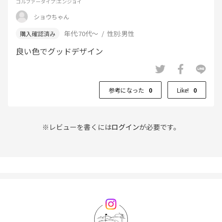
ゴルファータイプ
:エンジョイ
ショウちゃん
年代:
70代～
性別:
男性
良い色でグッドデザイン
参考になった
0
Like!
0
※レビューを書くには
ログイン
が必要です。