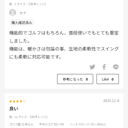
色：L
サイズ：OR(オレンジ)
セナ
機能的でゴルフはもちろん、普段使いでもとても重宝
しました。
機能は、暖かさは勿論の事、生地の柔軟性でスイング
にも柔軟に対応可能です。
参考になった
0
Like!
0
2025.11.4
良い
色：LL
サイズ：OR(オレンジ)
ゴルフ歴
:31年以上
平均スコア
:90～99
ヘッドスピード
:35～39m/s