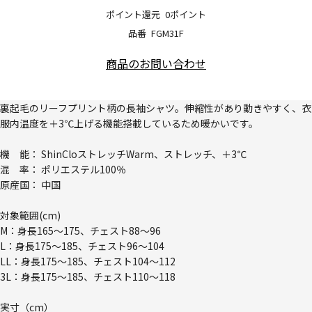
ポイント還元
0ポイント
品番
FGM31F
商品のお問い合わせ
裏起毛のリーフプリント柄の長袖シャツ。伸縮性があり動きやすく、衣
服内温度を＋3℃上げる機能搭載しているため暖かいです。
機 能： ShinCloストレッチWarm、ストレッチ、＋3℃
混 率： ポリエステル100％
原産国： 中国
対象範囲(cm)
M：身長165～175、チェスト88～96
L：身長175～185、チェスト96～104
LL：身長175～185、チェスト104～112
3L：身長175～185、チェスト110～118
実寸（cm）