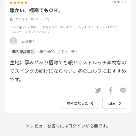
2026.2.2
暖かい。極寒でもＯＫ。
色：M
サイズ：BK(ブラック)
ゴルフ歴
:21～30年
平均スコア
:100～109
ヘッドスピード
:35～39m/s
ゴルファータイプ
:アクティブ
tos0404
年代:
60代
性別:
男性
生地に厚みがあり極寒でも暖かくストレッチ素材なの
でスイングの妨げにならない。冬のゴルフにおすすめ
です。
参考になった
0
Like!
0
※レビューを書くには
ログイン
が必要です。