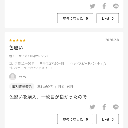
参考になった
0
Like!
0
2026.2.8
色違い
色：3L
サイズ：OR(オレンジ)
ゴルフ歴
:11～20年
平均スコア
:80～89
ヘッドスピード
:40～44m/s
ゴルファータイプ
:セミアスリート
taro
年代:
60代
性別:
男性
色違いを購入、一枚目が良かったので
参考になった
0
Like!
0