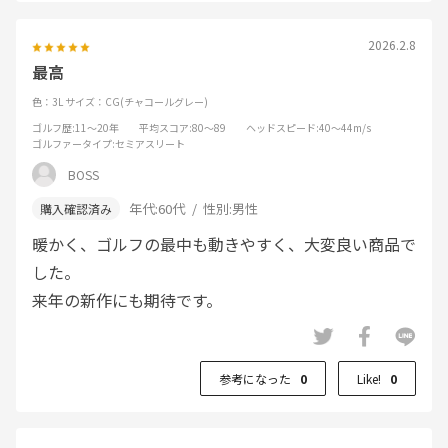
2026.2.8
最高
色：3L
サイズ：CG(チャコールグレー)
ゴルフ歴
:11～20年
平均スコア
:80～89
ヘッドスピード
:40～44m/s
ゴルファータイプ
:セミアスリート
BOSS
年代:
60代
性別:
男性
暖かく、ゴルフの最中も動きやすく、大変良い商品で
した。
来年の新作にも期待です。
参考になった
0
Like!
0