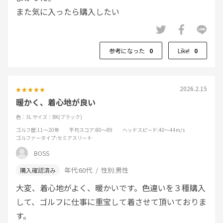
また気に入ったら購入したい
参考になった
0
Like!
0
2026.2.15
暖かく、着心地が良い
色：3L
サイズ：BK(ブラック)
ゴルフ歴
:11～20年
平均スコア
:80～89
ヘッドスピード
:40～44m/s
ゴルファータイプ
:セミアスリート
BOSS
年代:
60代
性別:
男性
大変、着心地がよく、暖かいです。色違いを３種購入
して、ゴルフに仕事に重宝して着させて頂いておりま
す。