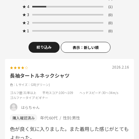
★
4
(1)
★
3
(0)
★
2
(0)
★
1
(0)
絞り込み
表示：新しい順
2026.2.16
長袖タートルネックシャツ
色：L
サイズ：GR(グリーン)
ゴルフ歴
:31年以上
平均スコア
:100～109
ヘッドスピード
:30～34m/s
ゴルファータイプ
:ビギナー
はらちゃん
年代:
60代
性別:
男性
色が良く気に入りました。また着用した感じがとても
よかった。