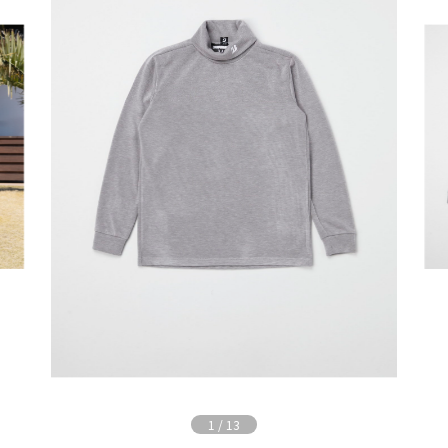
1
/
13