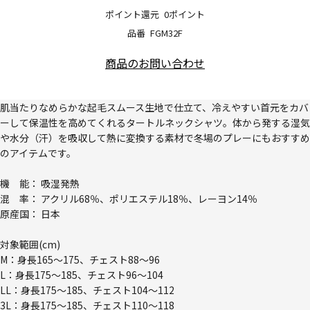
ポイント還元
0ポイント
品番
FGM32F
商品のお問い合わせ
肌当たりなめらかな起毛スムース生地で仕立て、冷えやすい首元をカバ
ーして保温性を高めてくれるタートルネックシャツ。体から発する湿気
や水分（汗）を吸収して熱に変換する素材で冬場のプレーにもおすすめ
のアイテムです。
機 能： 吸湿発熱
混 率： アクリル68％、ポリエステル18％、レーヨン14％
原産国： 日本
対象範囲(cm)
M：身長165～175、チェスト88～96
L：身長175～185、チェスト96～104
LL：身長175～185、チェスト104～112
3L：身長175～185、チェスト110～118