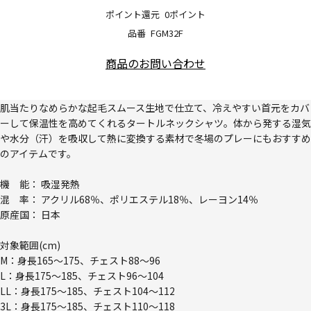
ポイント還元
0ポイント
品番
FGM32F
商品のお問い合わせ
肌当たりなめらかな起毛スムース生地で仕立て、冷えやすい首元をカバ
ーして保温性を高めてくれるタートルネックシャツ。体から発する湿気
や水分（汗）を吸収して熱に変換する素材で冬場のプレーにもおすすめ
のアイテムです。
機 能： 吸湿発熱
混 率： アクリル68％、ポリエステル18％、レーヨン14％
原産国： 日本
対象範囲(cm)
M：身長165～175、チェスト88～96
L：身長175～185、チェスト96～104
LL：身長175～185、チェスト104～112
3L：身長175～185、チェスト110～118