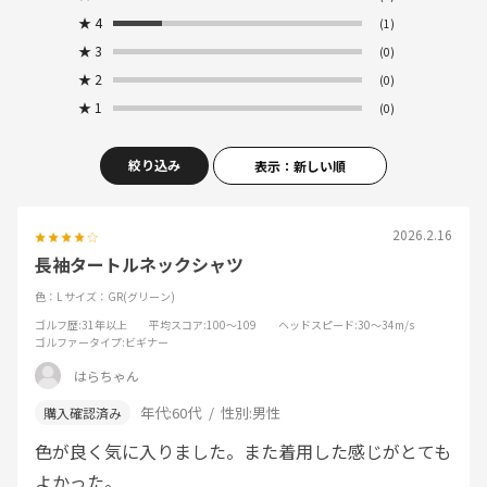
★
4
(1)
★
3
(0)
★
2
(0)
★
1
(0)
絞り込み
表示：新しい順
2026.2.16
長袖タートルネックシャツ
色：L
サイズ：GR(グリーン)
ゴルフ歴
:31年以上
平均スコア
:100～109
ヘッドスピード
:30～34m/s
ゴルファータイプ
:ビギナー
はらちゃん
年代:
60代
性別:
男性
色が良く気に入りました。また着用した感じがとても
よかった。