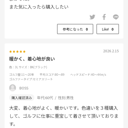
また気に入ったら購入したい
参考になった
0
Like!
0
2026.2.15
暖かく、着心地が良い
色：3L
サイズ：BK(ブラック)
ゴルフ歴
:11～20年
平均スコア
:80～89
ヘッドスピード
:40～44m/s
ゴルファータイプ
:セミアスリート
BOSS
年代:
60代
性別:
男性
大変、着心地がよく、暖かいです。色違いを３種購入
して、ゴルフに仕事に重宝して着させて頂いておりま
す。