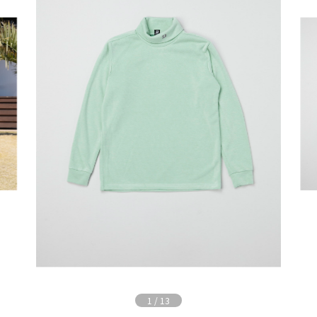
1
/
13