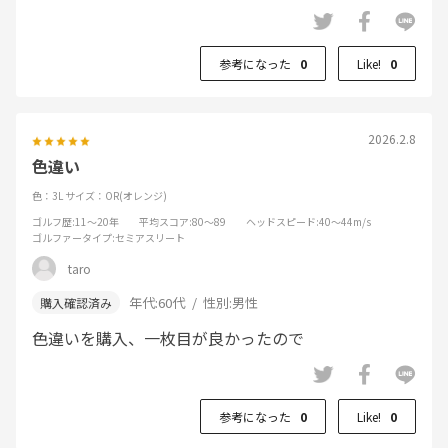
参考になった
0
Like!
0
2026.2.8
色違い
色：3L
サイズ：OR(オレンジ)
ゴルフ歴
:11～20年
平均スコア
:80～89
ヘッドスピード
:40～44m/s
ゴルファータイプ
:セミアスリート
taro
年代:
60代
性別:
男性
色違いを購入、一枚目が良かったので
参考になった
0
Like!
0