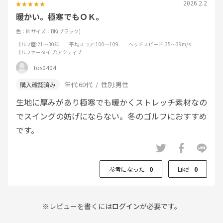
2026.2.2
暖かい。極寒でもＯＫ。
色：M
サイズ：BK(ブラック)
ゴルフ歴
:21～30年
平均スコア
:100～109
ヘッドスピード
:35～39m/s
ゴルファータイプ
:アクティブ
tos0404
年代:
60代
性別:
男性
生地に厚みがあり極寒でも暖かくストレッチ素材なの
でスイングの妨げにならない。冬のゴルフにおすすめ
です。
参考になった
0
Like!
0
※レビューを書くには
ログイン
が必要です。