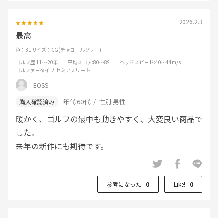
2026.2.8
最高
色：3L
サイズ：CG(チャコールグレー)
ゴルフ歴
:11～20年
平均スコア
:80～89
ヘッドスピード
:40～44m/s
ゴルファータイプ
:セミアスリート
BOSS
年代:
60代
性別:
男性
暖かく、ゴルフの最中も動きやすく、大変良い商品で
した。
来年の新作にも期待です。
参考になった
0
Like!
0