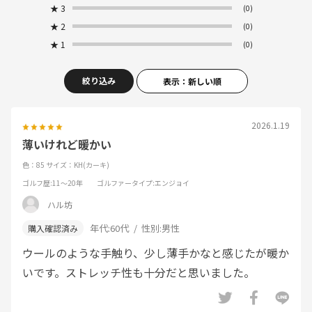
★
3
(0)
★
2
(0)
★
1
(0)
絞り込み
表示：新しい順
2026.1.19
薄いけれど暖かい
色：85
サイズ：KH(カーキ)
ゴルフ歴
:11～20年
ゴルファータイプ
:エンジョイ
ハル坊
年代:
60代
性別:
男性
ウールのような手触り、少し薄手かなと感じたが暖か
いです。ストレッチ性も十分だと思いました。