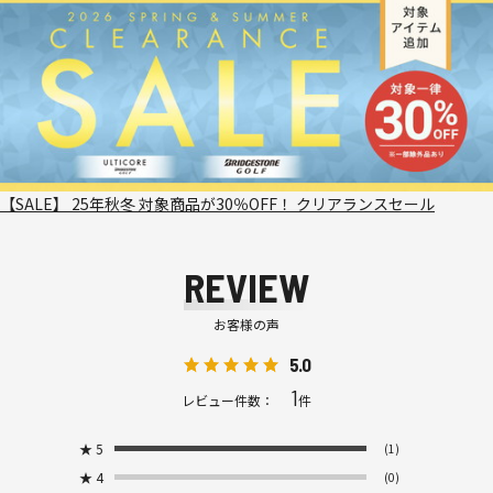
【SALE】 25年秋冬 対象商品が30％OFF！ クリアランスセール
REVIEW
お客様の声
5.0
1
レビュー件数：
件
★
5
(1)
★
4
(0)