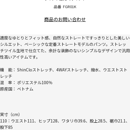
品番
FGR01K
商品のお問い合わせ
適度なゆとりとフィット感、自然なストレートですっきりとした美しい
シルエット、ベーシックな定番ストレートモデルのパンツ。ストレッ
チツイル生地で仕立てた、余計な装飾のないシンプルなデザインで汎用
性高いアイテムです。
機 能： ShinCloストレッチ、4WAYストレッチ、撥水、ウエストスト
レッチ
混 率： ポリエステル100％
原産国： ベトナム
実寸（cm）
110：ウエスト111、ヒップ128、ワタリ巾39.6、股上28.5、裾巾21.1、
股下85