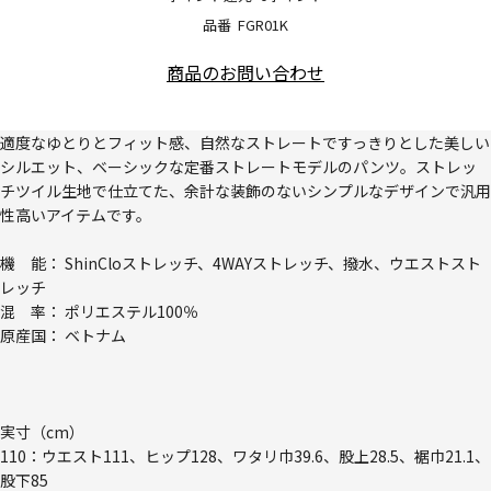
品番
FGR01K
商品のお問い合わせ
適度なゆとりとフィット感、自然なストレートですっきりとした美しい
シルエット、ベーシックな定番ストレートモデルのパンツ。ストレッ
チツイル生地で仕立てた、余計な装飾のないシンプルなデザインで汎用
性高いアイテムです。
機 能： ShinCloストレッチ、4WAYストレッチ、撥水、ウエストスト
レッチ
混 率： ポリエステル100％
原産国： ベトナム
実寸（cm）
110：ウエスト111、ヒップ128、ワタリ巾39.6、股上28.5、裾巾21.1、
股下85