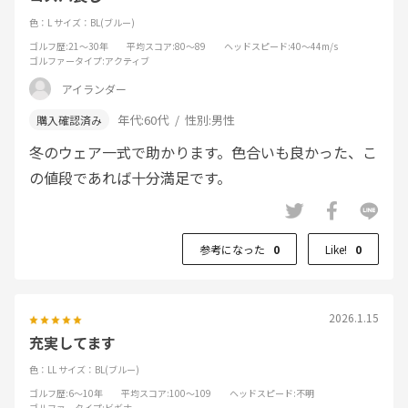
色：L
サイズ：BL(ブルー)
ゴルフ歴
:21～30年
平均スコア
:80～89
ヘッドスピード
:40～44m/s
ゴルファータイプ
:アクティブ
アイランダー
年代:
60代
性別:
男性
冬のウェア一式で助かります。色合いも良かった、こ
の値段であれば十分満足です。
参考になった
0
Like!
0
2026.1.15
充実してます
色：LL
サイズ：BL(ブルー)
ゴルフ歴
:6～10年
平均スコア
:100～109
ヘッドスピード
:不明
ゴルファータイプ
:ビギナー