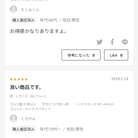
たくみくん
年代:
60代
性別:
男性
お得感かなりありますよ。
参考になった
0
Like!
0
2026.1.14
良い商品です。
色：L
サイズ：BL(ブルー)
ゴルフ歴
:31年以上
平均スコア
:80～89
ヘッドスピード
:40～44m/s
ゴルファータイプ
:アクティブ
くろやん
年代:
70代～
性別:
男性