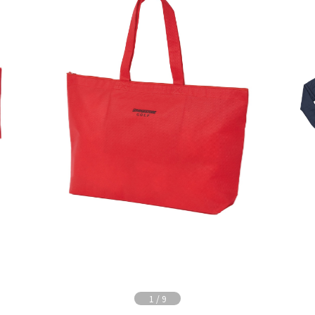
1
/
9