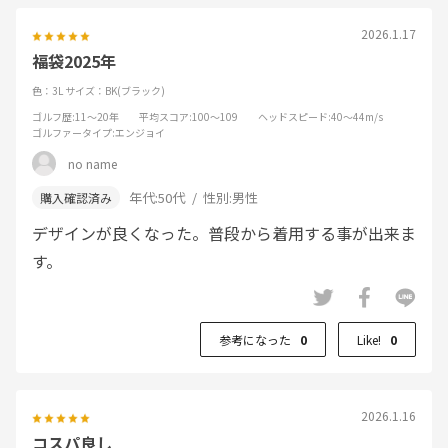
2026.1.17
福袋2025年
色：3L
サイズ：BK(ブラック)
ゴルフ歴
:11～20年
平均スコア
:100～109
ヘッドスピード
:40～44m/s
ゴルファータイプ
:エンジョイ
no name
年代:
50代
性別:
男性
デザインが良くなった。普段から着用する事が出来ま
す。
参考になった
0
Like!
0
2026.1.16
コスパ良し