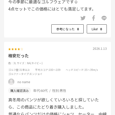
今の季節に最適なゴルフウェアです☺
4点セットでこの価格にはとても満足してます。
参考になった
0
Like!
0
2026.1.13
格安だった
色：3L
サイズ：NA(ネイビー)
ゴルフ歴
:31年以上
平均スコア
:100～109
ヘッドスピード
:35～39m/s
ゴルファータイプ
:エンジョイ
no name
年代:
60代
性別:
男性
真冬用のパンツが欲しくていろいろと探していた
ら、この商品にたどり着き購入しました。
普通ならパンツだけの価格にシャツ、セーター、中綿