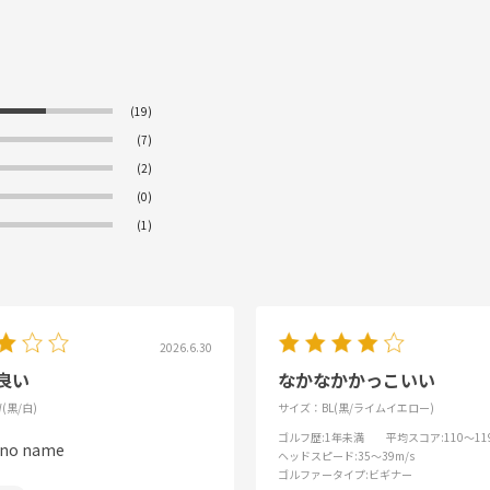
(19)
(7)
(2)
(0)
(1)
2026.6.30
良い
なかなかかっこいい
(黒/白)
サイズ：BL(黒/ライムイエロー)
ゴルフ歴
:1年未満
平均スコア
:110～11
no name
ヘッドスピード
:35～39m/s
ゴルファータイプ
:ビギナー