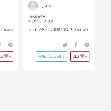
しゅう
年代:
40代
性別:
男性
よくなかな
マッドブラックの質感が気に入りました！
ke!
0
参考になった
0
Like!
0