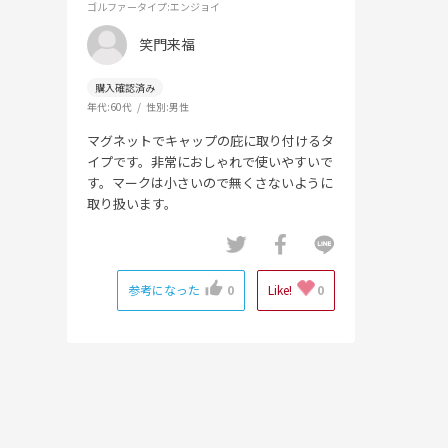
ゴルファータイプ
:エンジョイ
笑門来福
年代:
60代
性別:
男性
マグネットでキャップの庇に取り付けるタ
イプです。非常におしゃれで使いやすいで
す。マークは小さいので無くさないように
取り扱います。
参考になった
0
Like!
0