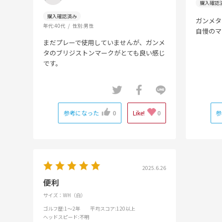
ガンメタ
年代:
40代
性別:
男性
自慢のマ
まだプレーで使用していませんが、ガンメ
タのブリジストンマークがとても良い感じ
です。
参考になった
0
Like!
0
参
2025.6.26
便利
サイズ：WH（白）
ゴルフ歴
:1～2年
平均スコア
:120以上
ヘッドスピード
:不明