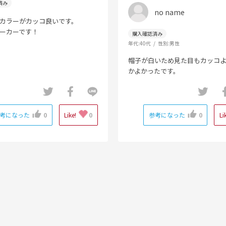
no name
カラーがカッコ良いです。
ーカーです！
年代:
40代
性別:
男性
帽子が白いため見た目もカッコ
かよかったです。
考になった
0
Like!
0
参考になった
0
Li