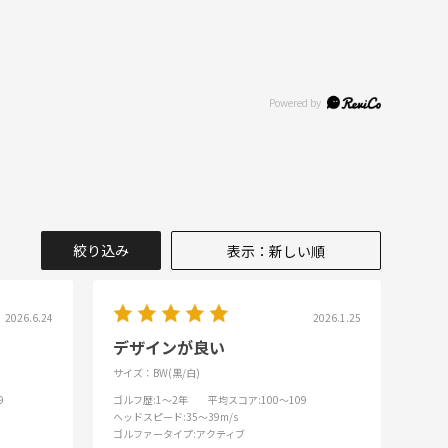
絞り込み
表示：新しい順
2026.6.24
2026.1.25
デザインが良い
サイズ：BW(黒/白)
9
ゴルフ歴
:1～2年
平均スコア
:100～109
ヘッドスピード
:35～39m/s
ゴルファータイプ
:アクティブ