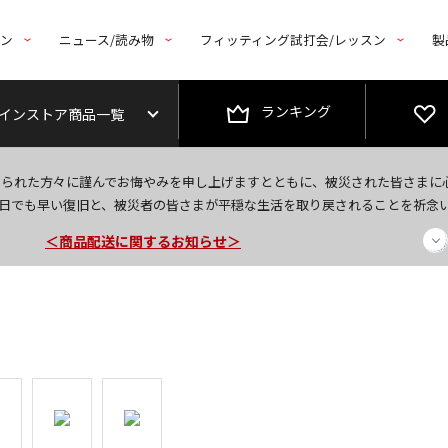
トン
ニュース/読み物
フィッティング試打会/レッスン
製
ランキング
インストア商品一覧
今なら新規会員登録で1,000円OFFクーポンプレゼント！
なられた方々に謹んでお悔やみを申し上げますとともに、被災された皆さまに
＜商品配送に関するお知らせ＞
日でも早い復旧と、被災者の皆さまが平穏な生活を取り戻されることを祈念
＜夏季休暇中のご注文・発送・お問い合わせ＞