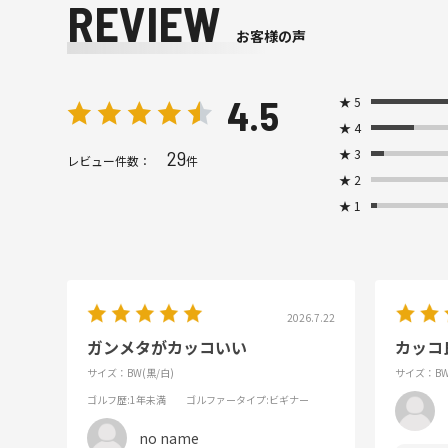
REVIEW
お客様の声
4.5
★
5
★
4
★
3
29
レビュー件数：
件
★
2
★
1
2026.7.22
ガンメタがカッコいい
カッコ
サイズ：BW(黒/白)
サイズ：BW
ゴルフ歴
:1年未満
ゴルファータイプ
:ビギナー
no name