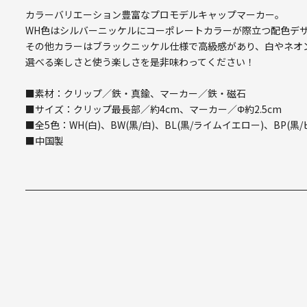
カラーバリエーション豊富なプロモデルキャップマーカー。
WH色はシルバーニッケルにコーポレートカラーが際立つ配色デ
その他カラーはブラックニッケル仕様で高級感があり、白やネオ
選べる楽しさと使う楽しさを是非味わってください！
■素材：クリップ／鉄・真鍮、マーカー／鉄・磁石
■サイズ：クリップ最長部／約4cm、マーカー／Φ約2.5cm
■全5色：WH(白)、BW(黒/白)、BL(黒/ライムイエロー)、BP(黒/
■中国製