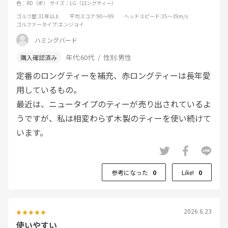
色：RD（赤）
サイズ：LG（ロングティー）
ゴルフ歴
:31年以上
平均スコア
:90～99
ヘッドスピード
:35～39m/s
ゴルファータイプ
:エンジョイ
ハミングバード
年代:
60代
性別:
男性
定番のロングティーを補充、赤ロングティーは長年愛
用しているもの。
最近は、ニュータイプのティーが売り出されているよ
うですが、私は相変わらず木製のティーを使い続けて
います。
参考になった
0
Like!
0
2026.6.23
使いやすい