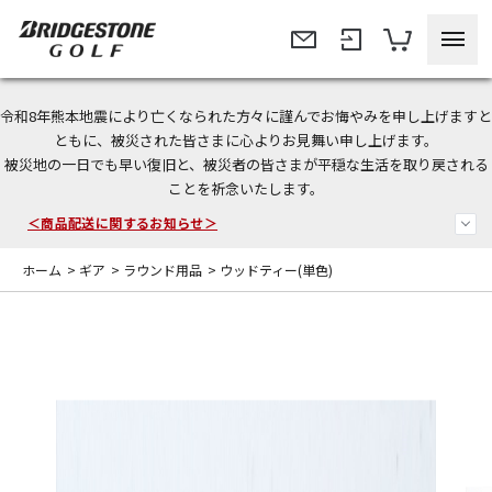
令和8年熊本地震により亡くなられた方々に謹んでお悔やみを申し上げますと
今なら新規会員登録で1,000円OFFクーポンプレゼント！
ともに、被災された皆さまに心よりお見舞い申し上げます。
被災地の一日でも早い復旧と、被災者の皆さまが平穏な生活を取り戻される
＜商品配送に関するお知らせ＞
ことを祈念いたします。
＜夏季休暇中のご注文・発送・お問い合わせ＞
ホーム
>
ギア
>
ラウンド用品
>
ウッドティー(単色)