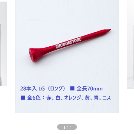
1
/
7