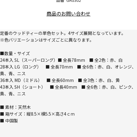
品番
GAG302
商品のお問い合わせ
定番のウッドティーの単色セット。4サイズ展開となっています。
※色バリエーションはサイズごとに異なります。
■数量・サイズ
24本入 SL（スーパーロング）■ 全長78mm ■ 全2色：赤、白
28本入 LG（ロング） ■ 全長70mm ■ 全6色：赤、白、オレンジ、
黄、青、ニス
36本入 MD（ミドル） ■ 全長60mm ■ 全3色：赤、白、黄
43本入 SH（ショート） ■ 全長40mm ■ 全6色：赤、白、ピンク、
黄、青、ニス
■ 素材：天然木
■ 箱サイズ：縦8.5×横5.5×高さ4ｃｍ
■ 中国製