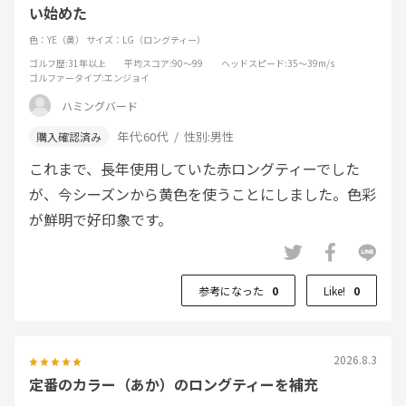
い始めた
色：YE（黄）
サイズ：LG（ロングティー）
ゴルフ歴
:31年以上
平均スコア
:90～99
ヘッドスピード
:35～39m/s
ゴルファータイプ
:エンジョイ
ハミングバード
年代:
60代
性別:
男性
これまで、長年使用していた赤ロングティーでした
が、今シーズンから黄色を使うことにしました。色彩
が鮮明で好印象です。
参考になった
0
Like!
0
2026.8.3
定番のカラー（あか）のロングティーを補充