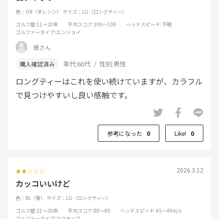
色：OR（オレンジ）
サイズ：LG（ロングティー）
ゴルフ歴
:11～20年
平均スコア
:100～109
ヘッドスピード
:不明
ゴルファータイプ
:エンジョイ
徳さん
年代:
60代
性別:
男性
ロングティーはこれを使い続けていますが、カラフル
で見つけやすいし良い感触です。
参考になった
0
Like!
0
2026.3.12
カッコいいけど
色：BL（青）
サイズ：LG（ロングティー）
ゴルフ歴
:21～30年
平均スコア
:80～89
ヘッドスピード
:45～49m/s
ゴルファータイプ
:アクティブ