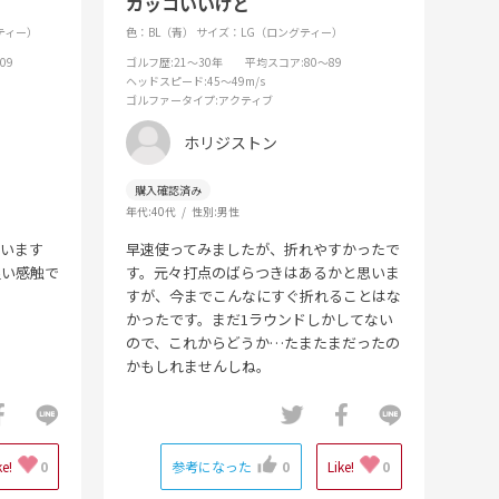
カッコいいけど
ティー）
色：BL（青）
サイズ：LG（ロングティー）
09
ゴルフ歴
:21～30年
平均スコア
:80～89
ヘッドスピード
:45～49m/s
ゴルファータイプ
:アクティブ
ホリジストン
年代:
40代
性別:
男性
ています
早速使ってみましたが、折れやすかったで
良い感触で
す。元々打点のばらつきはあるかと思いま
すが、今までこんなにすぐ折れることはな
かったです。まだ1ラウンドしかしてない
ので、これからどうか…たまたまだったの
かもしれませんしね。
ke!
0
参考になった
0
Like!
0