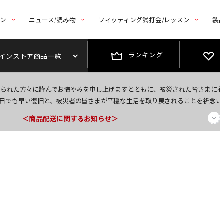
トン
ニュース/読み物
フィッティング試打会/レッスン
製
ランキング
インストア商品一覧
＜夏季休暇中のご注文・発送・お問い合わせ＞
なられた方々に謹んでお悔やみを申し上げますとともに、被災された皆さまに
今なら新規会員登録で1,000円OFFクーポンプレゼント！
日でも早い復旧と、被災者の皆さまが平穏な生活を取り戻されることを祈念
＜商品配送に関するお知らせ＞