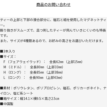
商品のお問い合わせ
ティーの上部と下部の接合部分に、磁石と紐を使用したマグネットティ
ー。
振り抜きがスムーズで、且つ刺したティーが飛んでいきにくいのも特長
です。
また、サイズが4種類あるので、お好みの高さをお選びいただけます。
■3本入り
■サイズ：
F （フェアウェイウッド）： 全長62㎜ （上部15㎜）
M （ミドル）： 全長80㎜ （上部33㎜）
H （ロング）： 全長85㎜ （上部38㎜）
L （ロング）： 全長90㎜ （上部43㎜）
■素材：ポリウレタン、ポリプロピレン、磁石、ポリカーボネイト、ナ
イロン、塩ビ系シート
■箱サイズ：縦14.1×横9.5×高さ2.5㎝
■中国製