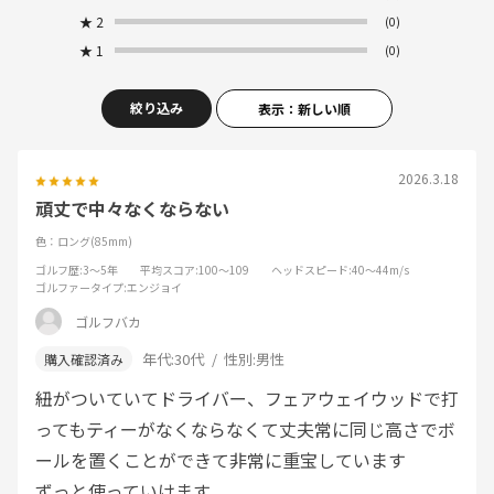
★
2
(0)
★
1
(0)
絞り込み
表示：新しい順
2026.3.18
頑丈で中々なくならない
色：ロング(85mm)
ゴルフ歴
:3～5年
平均スコア
:100～109
ヘッドスピード
:40～44m/s
ゴルファータイプ
:エンジョイ
ゴルフバカ
年代:
30代
性別:
男性
紐がついていてドライバー、フェアウェイウッドで打
ってもティーがなくならなくて丈夫常に同じ高さでボ
ールを置くことができて非常に重宝しています
ずっと使っていけます