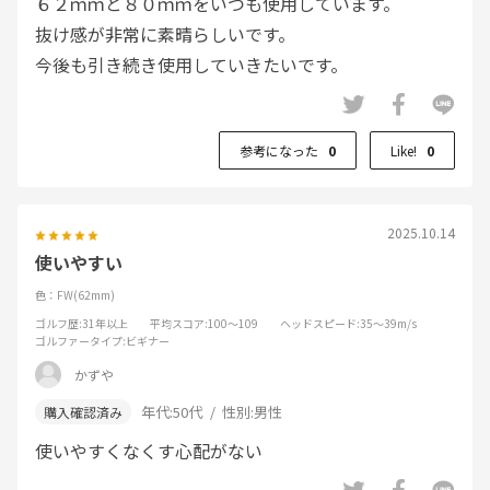
６２ｍｍと８０ｍｍをいつも使用しています。
抜け感が非常に素晴らしいです。
今後も引き続き使用していきたいです。
参考になった
0
Like!
0
2025.10.14
使いやすい
色：FW(62mm)
ゴルフ歴
:31年以上
平均スコア
:100～109
ヘッドスピード
:35～39m/s
ゴルファータイプ
:ビギナー
かずや
年代:
50代
性別:
男性
使いやすくなくす心配がない