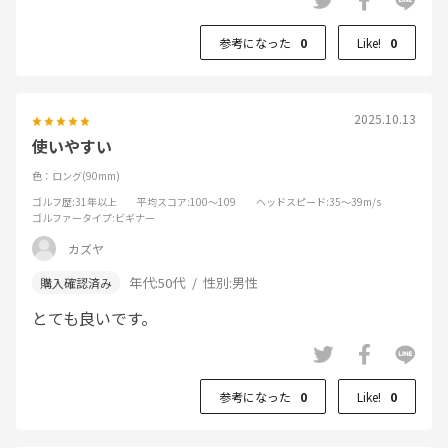
参考になった
0
Like!
0
2025.10.13
使いやすい
色：ロング(90mm)
ゴルフ歴
:31年以上
平均スコア
:100～109
ヘッドスピード
:35～39m/s
ゴルファータイプ
:ビギナー
カズヤ
年代:
50代
性別:
男性
とても良いです。
参考になった
0
Like!
0