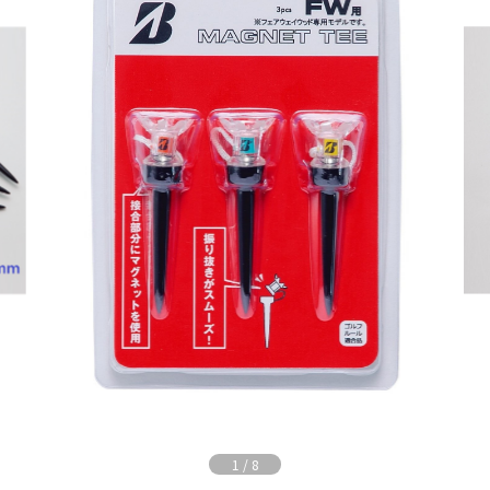
1
/
8