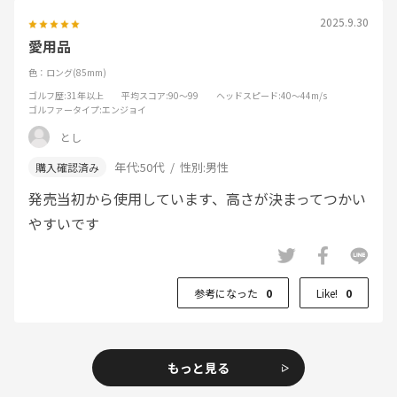
2025.9.30
愛用品
色：ロング(85mm)
ゴルフ歴
:31年以上
平均スコア
:90～99
ヘッドスピード
:40～44m/s
ゴルファータイプ
:エンジョイ
とし
年代:
50代
性別:
男性
発売当初から使用しています、高さが決まってつかい
やすいです
参考になった
0
Like!
0
もっと見る