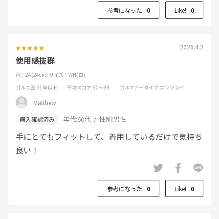
参考になった
0
Like!
0
2026.4.2
使用感抜群
色：24(24cm)
サイズ：WH(白)
ゴルフ歴
:31年以上
平均スコア
:90～99
ゴルファータイプ
:エンジョイ
Matthew
年代:
60代
性別:
男性
手にとてもフィットして、着用しているだけで気持ち
良い！
参考になった
0
Like!
0