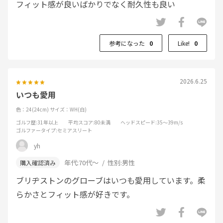
フィット感が良いばかりでなく耐久性も良い
参考になった
0
Like!
0
2026.6.25
いつも愛用
色：24(24cm)
サイズ：WH(白)
ゴルフ歴
:31年以上
平均スコア
:80未満
ヘッドスピード
:35～39m/s
ゴルファータイプ
:セミアスリート
yh
年代:
70代～
性別:
男性
ブリヂストンのグローブはいつも愛用しています。柔
らかさとフィット感が好きです。