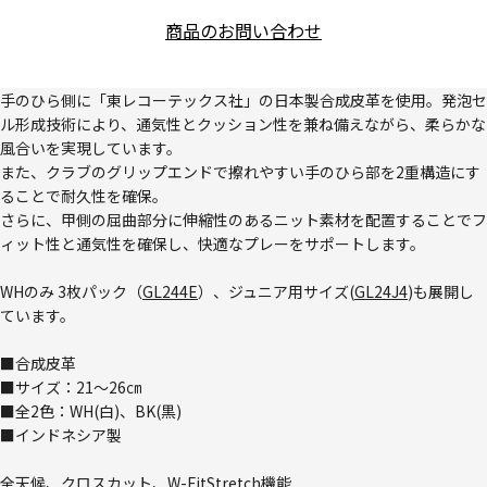
商品のお問い合わせ
手のひら側に「東レコーテックス社」の日本製合成皮革を使用。発泡セ
ル形成技術により、通気性とクッション性を兼ね備えながら、柔らかな
風合いを実現しています。
また、クラブのグリップエンドで擦れやすい手のひら部を2重構造にす
ることで耐久性を確保。
さらに、甲側の屈曲部分に伸縮性のあるニット素材を配置することでフ
ィット性と通気性を確保し、快適なプレーをサポートします。
WHのみ 3枚パック（
GL244E
）、ジュニア用サイズ(
GL24J4
)も展開し
ています。
■合成皮革
■サイズ：21～26㎝
■全2色：WH(白)、BK(黒)
■インドネシア製
全天候、クロスカット、W-FitStretch機能