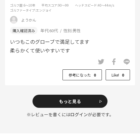
ゴルフ歴
:6～10年
平均スコア
:90～99
ヘッドスピード
:40～44m/s
ゴルファータイプ
:エンジョイ
ようかん
年代:
60代
性別:
男性
いつもこのグローブで満足してます
柔らかくて使いやすいです
参考になった
0
Like!
0
もっと見る
※レビューを書くには
ログイン
が必要です。