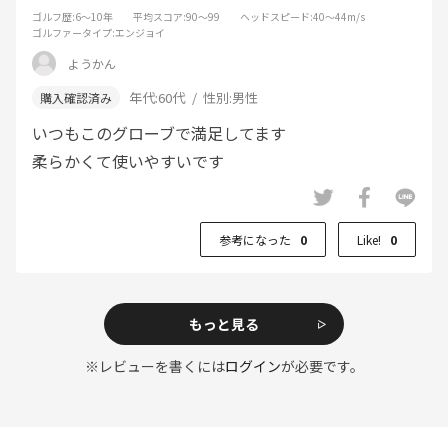
ゴルフ歴
:6～10年
平均スコア
:90～99
ヘッドスピード
:40～44m/s
ゴルファータイプ
:エンジョイ
ようかん
年代:
60代
性別:
男性
いつもこのグローブで満足してます
柔らかくて使いやすいです
参考になった
0
Like!
0
もっと見る
※レビューを書くには
ログイン
が必要です。