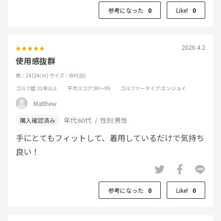
参考になった
0
Like!
0
2026.4.2
使用感抜群
色：24(24cm)
サイズ：WH(白)
ゴルフ歴
:31年以上
平均スコア
:90～99
ゴルファータイプ
:エンジョイ
Matthew
年代:
60代
性別:
男性
手にとてもフィットして、着用しているだけで気持ち
良い！
参考になった
0
Like!
0