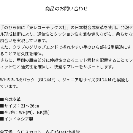
商品のお問い合わせ
手のひら側に「東レコーテックス社」の日本製合成皮革を使用。発泡セ
ル形成技術により、通気性とクッション性を兼ね備えながら、柔らかな
風合いを実現しています。
また、クラブのグリップエンドで擦れやすい手のひら部を2重構造にす
ることで耐久性を確保。
さらに、甲側の屈曲部分に伸縮性のあるニット素材を配置することでフ
ィット性と通気性を確保し、快適なプレーをサポートします。
WHのみ 3枚パック（
GL244E
）、ジュニア用サイズ(
GL24J4
)も展開し
ています。
■合成皮革
■サイズ：21～26㎝
■全2色：WH(白)、BK(黒)
■インドネシア製
全天候、クロスカット、W-FitStretch機能