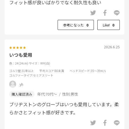
フィット感が良いばかりでなく耐久性も良い
参考になった
0
Like!
0
2026.6.25
いつも愛用
色：24(24cm)
サイズ：WH(白)
ゴルフ歴
:31年以上
平均スコア
:80未満
ヘッドスピード
:35～39m/s
ゴルファータイプ
:セミアスリート
yh
年代:
70代～
性別:
男性
ブリヂストンのグローブはいつも愛用しています。柔
らかさとフィット感が好きです。