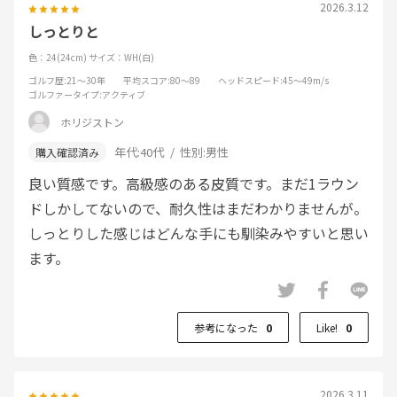
2026.3.12
しっとりと
色：24(24cm)
サイズ：WH(白)
ゴルフ歴
:21～30年
平均スコア
:80～89
ヘッドスピード
:45～49m/s
ゴルファータイプ
:アクティブ
ホリジストン
年代:
40代
性別:
男性
良い質感です。高級感のある皮質です。まだ1ラウン
ドしかしてないので、耐久性はまだわかりませんが。
しっとりした感じはどんな手にも馴染みやすいと思い
ます。
参考になった
0
Like!
0
2026.3.11