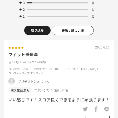
★
3
(1)
★
2
(0)
★
1
(0)
絞り込み
表示：新しい順
2026.6.10
フィット感最高
色：23(23cm)
サイズ：WH(白)
ゴルフ歴
:3～5年
平均スコア
:100～109
ヘッドスピード
:40～44m/s
ゴルファータイプ
:エンジョイ
ブリヂストンおじさん
年代:
40代
性別:
男性
いい感じです！スコア良くできるように頑張ります！