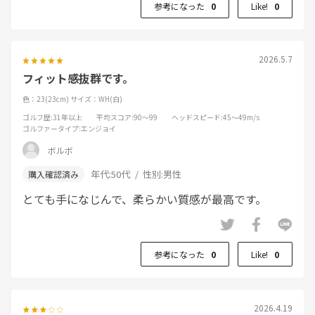
参考になった
0
Like!
0
2026.5.7
フィット感抜群です。
色：23(23cm)
サイズ：WH(白)
ゴルフ歴
:31年以上
平均スコア
:90～99
ヘッドスピード
:45～49m/s
ゴルファータイプ
:エンジョイ
ボルボ
年代:
50代
性別:
男性
とても手になじんで、柔らかい質感が最高です。
参考になった
0
Like!
0
2026.4.19