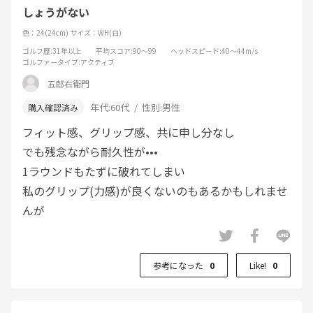
しょうがない
色：24(24cm)
サイズ：WH(白)
ゴルフ歴
:31年以上
平均スコア
:90～99
ヘッドスピード
:40～44m/s
ゴルファータイプ
:アクティブ
五郎右衛門
年代:
60代
性別:
男性
フィット感、グリップ感、共に申し分なし
でも残念ながら耐久性が•••
1ラウンドもたずに破れてしまい
私のグリップ(力感)が良くないのもあるかもしれませ
んが
参考になった
0
Like!
0