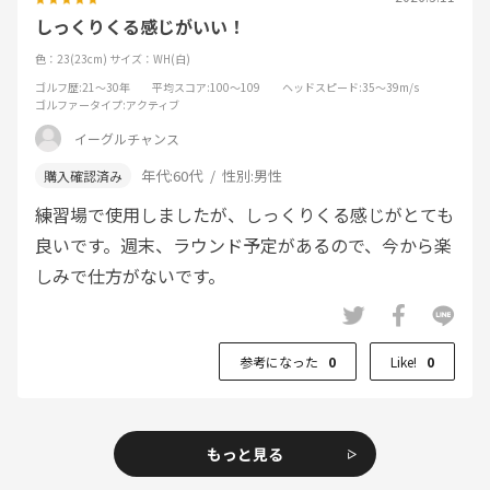
しっくりくる感じがいい！
色：23(23cm)
サイズ：WH(白)
ゴルフ歴
:21～30年
平均スコア
:100～109
ヘッドスピード
:35～39m/s
ゴルファータイプ
:アクティブ
イーグルチャンス
年代:
60代
性別:
男性
練習場で使用しましたが、しっくりくる感じがとても
良いです。週末、ラウンド予定があるので、今から楽
しみで仕方がないです。
参考になった
0
Like!
0
もっと見る