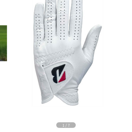
1
/
7