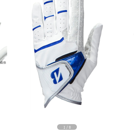
1
/
8