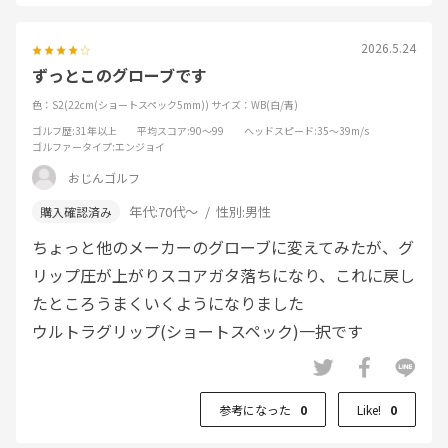
2026.5.24
ずっとこのグローブです
色：S2(22cm(ショートスペック5mm))
サイズ：WB(白/青)
ゴルフ歴
:31年以上
平均スコア
:90～99
ヘッドスピード
:35～39m/s
ゴルファータイプ
:エンジョイ
おじんゴルフ
年代:
70代～
性別:
男性
ちょっと他のメーカーのグローブに変えてみたが、グ
リップ圧が上がりスコアガタ落ちになり、これに戻し
たところうまくいくようになりました
ウルトラグリップ(ショートスペック)一択です
参考になった
0
Like!
0