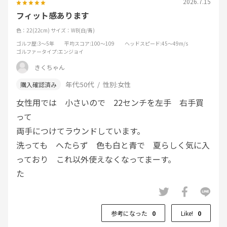
2026.7.15
フィット感あります
色：22(22cm)
サイズ：WB(白/青)
ゴルフ歴
:3～5年
平均スコア
:100～109
ヘッドスピード
:45～49m/s
ゴルファータイプ
:エンジョイ
きくちゃん
年代:
50代
性別:
女性
女性用では 小さいので 22センチを左手 右手買
って
両手につけてラウンドしています。
洗っても へたらず 色も白と青で 夏らしく気に入
っており これ以外使えなくなってまーす。
た
参考になった
0
Like!
0