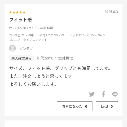
2026.8.3
フィット感
色：22(22cm)
サイズ：WK(白/黒)
ゴルフ歴
:21～30年
平均スコア
:90～99
ヘッドスピード
:35～39m/s
ゴルファータイプ
:エンジョイ
ガンテツ
年代:
60代
性別:
男性
サイズ、フィット感、グリップとも満足してます。
また、注文しようと思ってます。
よろしくお願いします。
参考になった
0
Like!
0