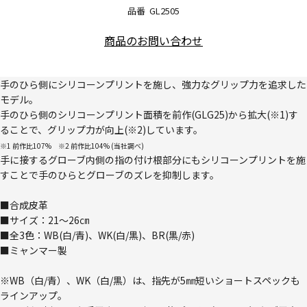
品番
GL2505
商品のお問い合わせ
手のひら側にシリコーンプリントを施し、強力なグリップ力を追求した
モデル。
手のひら側のシリコーンプリント面積を前作(GLG25)から拡大(※1)す
ることで、グリップ力が向上(※2)しています。
※1 前作比107% ※2 前作比104% (当社調べ)
手に接するグローブ内側の指の付け根部分にもシリコーンプリントを施
すことで手のひらとグローブのズレを抑制します。
■合成皮革
■サイズ：21～26㎝
■全3色：WB(白/青)、WK(白/黒)、BR(黒/赤)
■ミャンマー製
※WB（白/青）、WK（白/黒）は、指先が5㎜短いショートスペックも
ラインアップ。