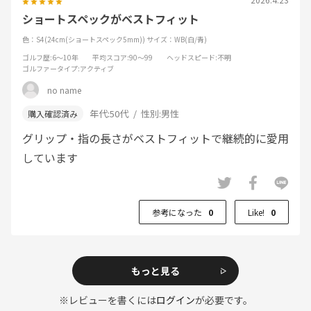
ショートスペックがベストフィット
色：S4(24cm(ショートスペック5mm))
サイズ：WB(白/青)
ゴルフ歴
:6～10年
平均スコア
:90～99
ヘッドスピード
:不明
ゴルファータイプ
:アクティブ
no name
年代:
50代
性別:
男性
グリップ・指の長さがベストフィットで継続的に愛用
しています
参考になった
0
Like!
0
もっと見る
※レビューを書くには
ログイン
が必要です。