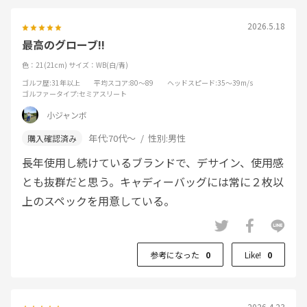
2026.5.18
最高のグローブ!!
色：21(21cm)
サイズ：WB(白/青)
ゴルフ歴
:31年以上
平均スコア
:80～89
ヘッドスピード
:35～39m/s
ゴルファータイプ
:セミアスリート
小ジャンボ
年代:
70代～
性別:
男性
長年使用し続けているブランドで、デサイン、使用感
とも抜群だと思う。キャディーバッグには常に２枚以
上のスペックを用意している。
参考になった
0
Like!
0
2026.4.23