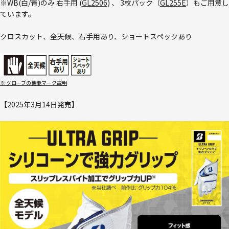
※WB(白/青)のみ 右手用 (
GL2506
) 、 3枚パック（
GL255E
）もご用意し
ています。
クロスカット、全天候、右手用あり、ショートスペックあり
※ グローブの機能マーク説明
【2025年3月14日発売】