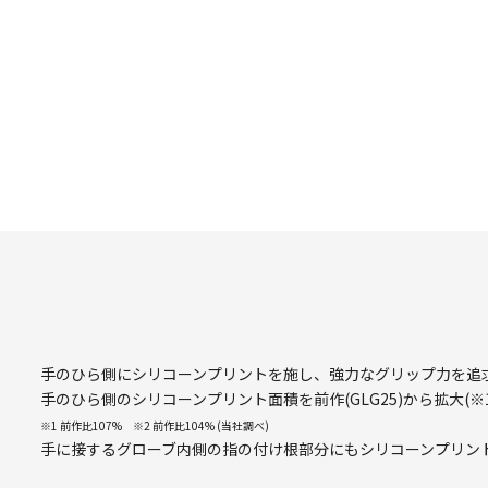
手のひら側にシリコーンプリントを施し、強力なグリップ力を追
手のひら側のシリコーンプリント面積を前作(GLG25)から拡大(※
※1 前作比107% ※2 前作比104% (当社調べ)
手に接するグローブ内側の指の付け根部分にもシリコーンプリン