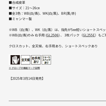
■合成皮革
■サイズ：21～26㎝
■全3色：WB(白/青)、WK(白/黒)、BR(黒/赤)
■ミャンマー製
※WB（白/青）、WK（白/黒）は、指先が5㎜短いショートスペ
※WB(白/青)のみ 右手用 (
GL2506
) 、 3枚パック（
GL255E
）もご
クロスカット、全天候、右手用あり、ショートスペックあり
※ グローブの機能マーク説明
【2025年3月14日発売】