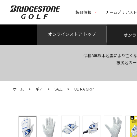
製品情報
チームブリヂス
オンライン
ストア トップ
オンラ
令和8年熊本地震により亡く
被災地の一
ホーム
>
ギア
>
SALE
>
ULTRA GRIP