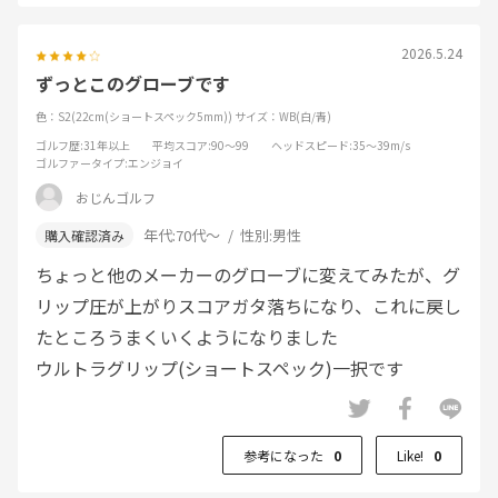
2026.5.24
ずっとこのグローブです
色：S2(22cm(ショートスペック5mm))
サイズ：WB(白/青)
ゴルフ歴
:31年以上
平均スコア
:90～99
ヘッドスピード
:35～39m/s
ゴルファータイプ
:エンジョイ
おじんゴルフ
年代:
70代～
性別:
男性
ちょっと他のメーカーのグローブに変えてみたが、グ
リップ圧が上がりスコアガタ落ちになり、これに戻し
たところうまくいくようになりました
ウルトラグリップ(ショートスペック)一択です
参考になった
0
Like!
0