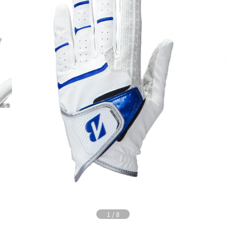
1
/
8