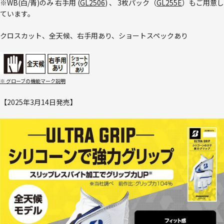
※WB(白/青)のみ 右手用 (
GL2506
) 、 3枚パック（
GL255E
）もご用意し
ています。
クロスカット、全天候、右手用あり、ショートスペックあり
※ グローブの機能マーク説明
【2025年3月14日発売】