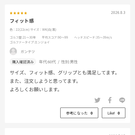
2026.8.3
フィット感
色：22(22cm)
サイズ：WK(白/黒)
ゴルフ歴
:21～30年
平均スコア
:90～99
ヘッドスピード
:35～39m/s
ゴルファータイプ
:エンジョイ
ガンテツ
年代:
60代
性別:
男性
サイズ、フィット感、グリップとも満足してます。
また、注文しようと思ってます。
よろしくお願いします。
参考になった
0
Like!
0