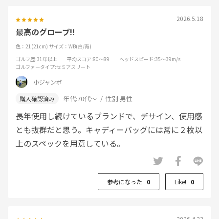
2026.5.18
最高のグローブ!!
色：21(21cm)
サイズ：WB(白/青)
ゴルフ歴
:31年以上
平均スコア
:80～89
ヘッドスピード
:35～39m/s
ゴルファータイプ
:セミアスリート
小ジャンボ
年代:
70代～
性別:
男性
長年使用し続けているブランドで、デサイン、使用感
とも抜群だと思う。キャディーバッグには常に２枚以
上のスペックを用意している。
参考になった
0
Like!
0
2026.4.23