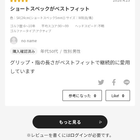
ショートスペックがベストフィット
色：S4(24cm(ショートスペック5mm))
サイズ：WB(白/青)
ゴルフ歴
:6～10年
平均スコア
:90～99
ヘッドスピード
:不明
ゴルファータイプ
:アクティブ
no name
年代:
50代
性別:
男性
グリップ・指の長さがベストフィットで継続的に愛用
しています
参考になった
0
Like!
0
もっと見る
※レビューを書くには
ログイン
が必要です。