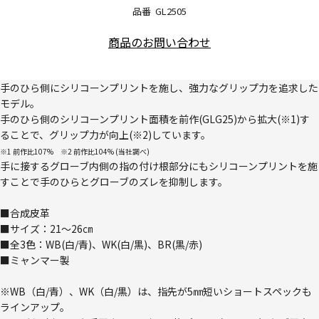
品番
GL2505
商品のお問い合わせ
手のひら側にシリコーンプリントを施し、強力なグリップ力を追求した
モデル。
手のひら側のシリコーンプリント面積を前作(GLG25)から拡大(※1)す
ることで、グリップ力が向上(※2)しています。
※1 前作比107% ※2 前作比104% (当社調べ)
手に接するグローブ内側の指の付け根部分にもシリコーンプリントを施
すことで手のひらとグローブのズレを抑制します。
■合成皮革
■サイズ：21～26㎝
■全3色：WB(白/青)、WK(白/黒)、BR(黒/赤)
■ミャンマー製
※WB（白/青）、WK（白/黒）は、指先が5㎜短いショートスペックも
ラインアップ。