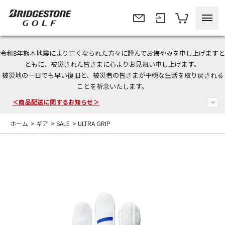
令和8年熊本地震により亡くなられた方々に謹んでお悔やみを申し上げますと
ともに、被災された皆さまに心よりお見舞い申し上げます。
被災地の一日でも早い復旧と、被災者の皆さまが平穏な生活を取り戻される
今なら新規会員登録で1,000円OFFクーポンプレゼント！
ことを祈念いたします。
＜商品配送に関するお知らせ＞
ホーム
>
ギア
>
SALE
>
ULTRA GRIP
＜夏季休暇中のご注文・発送・お問い合わせ＞