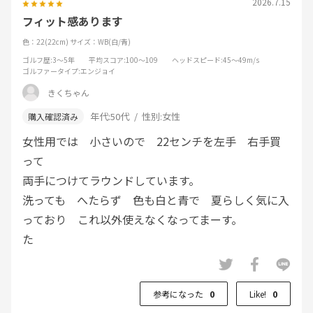
2026.7.15
フィット感あります
色：22(22cm)
サイズ：WB(白/青)
ゴルフ歴
:3～5年
平均スコア
:100～109
ヘッドスピード
:45～49m/s
ゴルファータイプ
:エンジョイ
きくちゃん
年代:
50代
性別:
女性
女性用では 小さいので 22センチを左手 右手買
って
両手につけてラウンドしています。
洗っても へたらず 色も白と青で 夏らしく気に入
っており これ以外使えなくなってまーす。
た
参考になった
0
Like!
0