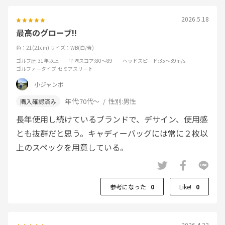
2026.5.18
最高のグローブ!!
色：21(21cm)
サイズ：WB(白/青)
ゴルフ歴
:31年以上
平均スコア
:80～89
ヘッドスピード
:35～39m/s
ゴルファータイプ
:セミアスリート
小ジャンボ
年代:
70代～
性別:
男性
長年使用し続けているブランドで、デサイン、使用感
とも抜群だと思う。キャディーバッグには常に２枚以
上のスペックを用意している。
参考になった
0
Like!
0
2026.4.23