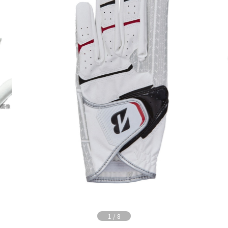
1
/
8