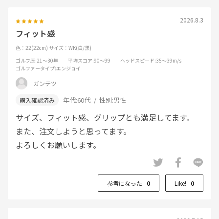
2026.8.3
フィット感
色：22(22cm)
サイズ：WK(白/黒)
ゴルフ歴
:21～30年
平均スコア
:90～99
ヘッドスピード
:35～39m/s
ゴルファータイプ
:エンジョイ
ガンテツ
年代:
60代
性別:
男性
サイズ、フィット感、グリップとも満足してます。
また、注文しようと思ってます。
よろしくお願いします。
参考になった
0
Like!
0