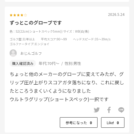
2026.5.24
ずっとこのグローブです
色：S2(22cm(ショートスペック5mm))
サイズ：WB(白/青)
ゴルフ歴
:31年以上
平均スコア
:90～99
ヘッドスピード
:35～39m/s
ゴルファータイプ
:エンジョイ
おじんゴルフ
年代:
70代～
性別:
男性
ちょっと他のメーカーのグローブに変えてみたが、グ
リップ圧が上がりスコアガタ落ちになり、これに戻し
たところうまくいくようになりました
ウルトラグリップ(ショートスペック)一択です
参考になった
0
Like!
0