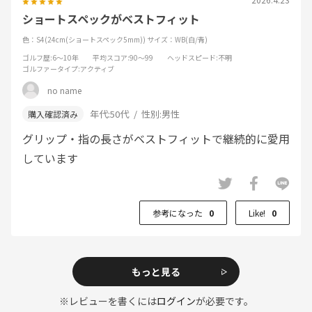
ショートスペックがベストフィット
色：S4(24cm(ショートスペック5mm))
サイズ：WB(白/青)
ゴルフ歴
:6～10年
平均スコア
:90～99
ヘッドスピード
:不明
ゴルファータイプ
:アクティブ
no name
年代:
50代
性別:
男性
グリップ・指の長さがベストフィットで継続的に愛用
しています
参考になった
0
Like!
0
もっと見る
※レビューを書くには
ログイン
が必要です。