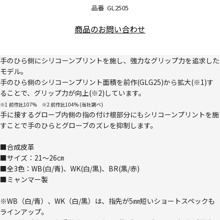
品番
GL2505
商品のお問い合わせ
手のひら側にシリコーンプリントを施し、強力なグリップ力を追求した
モデル。
手のひら側のシリコーンプリント面積を前作(GLG25)から拡大(※1)す
ることで、グリップ力が向上(※2)しています。
※1 前作比107% ※2 前作比104% (当社調べ)
手に接するグローブ内側の指の付け根部分にもシリコーンプリントを施
すことで手のひらとグローブのズレを抑制します。
■合成皮革
■サイズ：21～26㎝
■全3色：WB(白/青)、WK(白/黒)、BR(黒/赤)
■ミャンマー製
※WB（白/青）、WK（白/黒）は、指先が5㎜短いショートスペックも
ラインアップ。