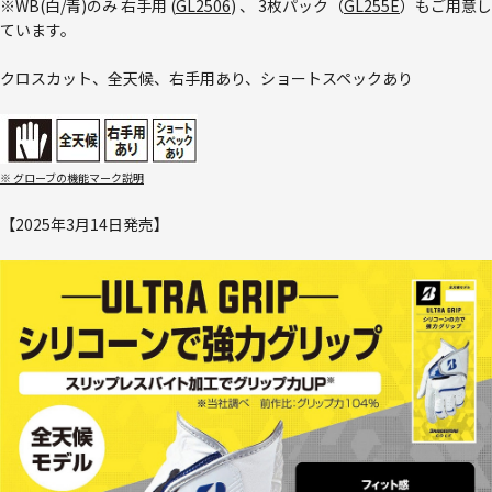
※WB(白/青)のみ 右手用 (
GL2506
) 、 3枚パック（
GL255E
）もご用意し
ています。
クロスカット、全天候、右手用あり、ショートスペックあり
※ グローブの機能マーク説明
【2025年3月14日発売】