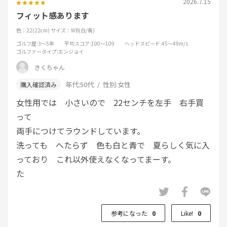
2026.7.15
フィット感あります
色：22(22cm)
サイズ：WB(白/青)
ゴルフ歴
:3～5年
平均スコア
:100～109
ヘッドスピード
:45～49m/s
ゴルファータイプ
:エンジョイ
きくちゃん
年代:
50代
性別:
女性
女性用では 小さいので 22センチを左手 右手買
って
両手につけてラウンドしています。
洗っても へたらず 色も白と青で 夏らしく気に入
っており これ以外使えなくなってまーす。
た
参考になった
0
Like!
0