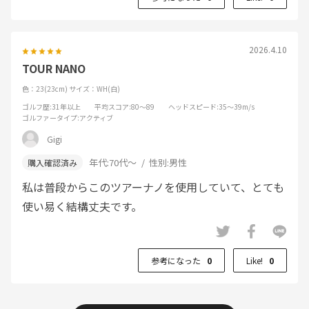
2026.4.10
TOUR NANO
色：23(23cm)
サイズ：WH(白)
ゴルフ歴
:31年以上
平均スコア
:80～89
ヘッドスピード
:35～39m/s
ゴルファータイプ
:アクティブ
Gigi
年代:
70代～
性別:
男性
私は普段からこのツアーナノを使用していて、とても
使い易く結構丈夫です。
参考になった
0
Like!
0