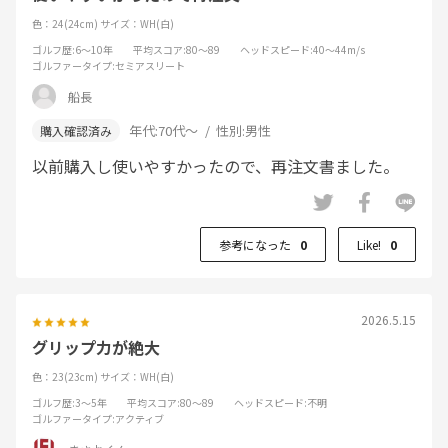
色：24(24cm)
サイズ：WH(白)
ゴルフ歴
:6～10年
平均スコア
:80～89
ヘッドスピード
:40～44m/s
ゴルファータイプ
:セミアスリート
船長
年代:
70代～
性別:
男性
以前購入し使いやすかったので、再注文書ました。
参考になった
0
Like!
0
2026.5.15
グリップ力が絶大
色：23(23cm)
サイズ：WH(白)
ゴルフ歴
:3～5年
平均スコア
:80～89
ヘッドスピード
:不明
ゴルファータイプ
:アクティブ