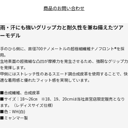
商品のお問い合わせ
雨・汗にも強いグリップ力と耐久性を兼ね備えたツア
ーモデル
手のひら側に、直径700ナノメートルの超極細繊維ナノフロント®を採
用。
生地表面の超微細な凸凹が摩擦力を発生させるため、強靭なグリップ力
を発揮します。
甲側にはストレッチ性のあるスエード調合成皮革を使用することで、快
適な着用感と優れたフィット感を実現しています。
■合成繊維、合成皮革
■サイズ：18～26㎝ ※18、19、20cmは当社直営店限定販売となり
ます。（レディスサイズ仕様）
■色：WH(白)
■ミャンマー製