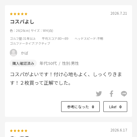
2026.7.21
コスパよし
色：26(26cm)
サイズ：WH(白)
ゴルフ歴
:31年以上
平均スコア
:80～89
ヘッドスピード
:不明
ゴルファータイプ
:アクティブ
かば
年代:
50代
性別:
男性
コスパがよいです！付け心地もよく、しっくりきま
す！２枚買って正解でした。
参考になった
0
Like!
0
2026.6.17