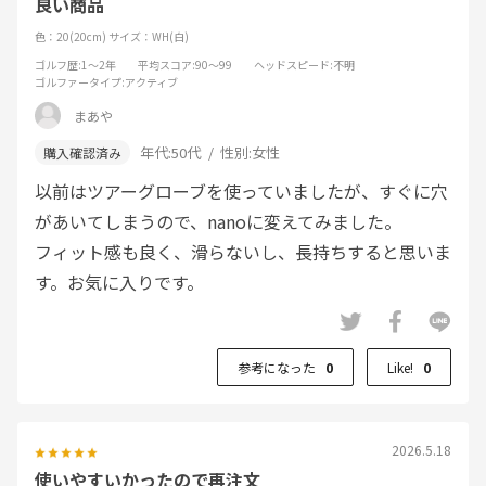
良い商品
色：20(20cm)
サイズ：WH(白)
ゴルフ歴
:1～2年
平均スコア
:90～99
ヘッドスピード
:不明
ゴルファータイプ
:アクティブ
まあや
年代:
50代
性別:
女性
以前はツアーグローブを使っていましたが、すぐに穴
があいてしまうので、nanoに変えてみました。
フィット感も良く、滑らないし、長持ちすると思いま
す。お気に入りです。
参考になった
0
Like!
0
2026.5.18
使いやすいかったので再注文