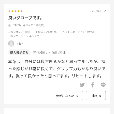
2025.8.12
良いグローブです。
色：24(24cm)
サイズ：WH(白)
ゴルフ歴
:21～30年
平均スコア
:90～99
ヘッドスピード
:45～49m/s
ゴルファータイプ
:エンジョイ
Shin
年代:
60代
性別:
男性
本革は、自分には良すぎるかなと思ってましたが、握
った感じが非常に良くて、グリップ力もかなり良いで
す。買って良かったと思ってます。リピートします。
参考になった
0
Like!
0