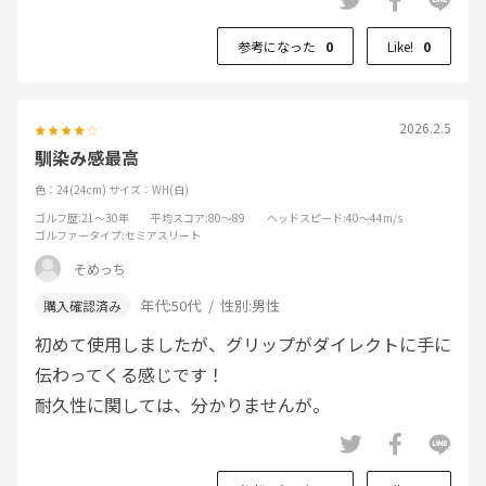
参考になった
0
Like!
0
2026.2.5
馴染み感最高
色：24(24cm)
サイズ：WH(白)
ゴルフ歴
:21～30年
平均スコア
:80～89
ヘッドスピード
:40～44m/s
ゴルファータイプ
:セミアスリート
そめっち
年代:
50代
性別:
男性
初めて使用しましたが、グリップがダイレクトに手に
伝わってくる感じです！
耐久性に関しては、分かりませんが。