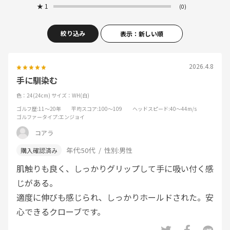
★
1
(0)
絞り込み
表示：新しい順
2026.4.8
手に馴染む
色：24(24cm)
サイズ：WH(白)
ゴルフ歴
:11～20年
平均スコア
:100～109
ヘッドスピード
:40～44m/s
ゴルファータイプ
:エンジョイ
コアラ
年代:
50代
性別:
男性
肌触りも良く、しっかりグリップして手に吸い付く感
じがある。
適度に伸びも感じられ、しっかりホールドされた。安
心できるクローブです。