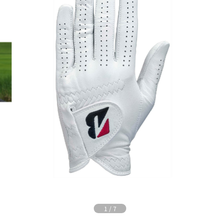
1
/
7