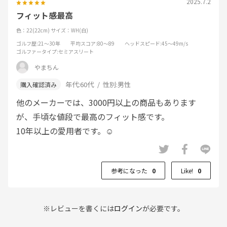
2025.7.2
フィット感最高
色：22(22cm)
サイズ：WH(白)
ゴルフ歴
:21～30年
平均スコア
:80～89
ヘッドスピード
:45～49m/s
ゴルファータイプ
:セミアスリート
やまちん
年代:
60代
性別:
男性
他のメーカーでは、3000円以上の商品もあります
が、手頃な値段で最高のフィット感です。
10年以上の愛用者です。☺
参考になった
0
Like!
0
※レビューを書くには
ログイン
が必要です。