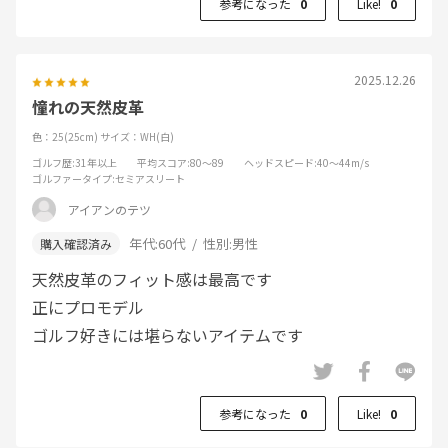
参考になった
0
Like!
0
2025.12.26
憧れの天然皮革
色：25(25cm)
サイズ：WH(白)
ゴルフ歴
:31年以上
平均スコア
:80～89
ヘッドスピード
:40～44m/s
ゴルファータイプ
:セミアスリート
アイアンのテツ
年代:
60代
性別:
男性
天然皮革のフィット感は最高です
正にプロモデル
ゴルフ好きには堪らないアイテムです
参考になった
0
Like!
0