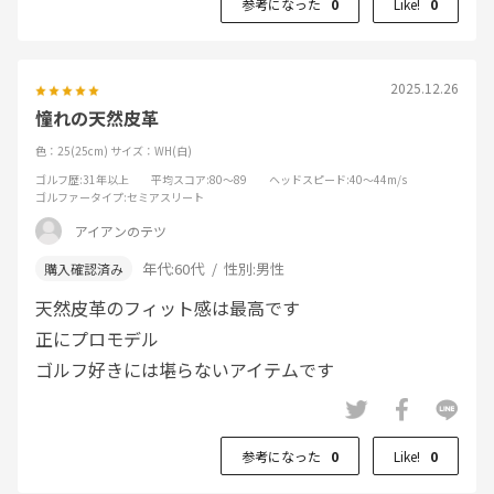
参考になった
0
Like!
0
2025.12.26
憧れの天然皮革
色：25(25cm)
サイズ：WH(白)
ゴルフ歴
:31年以上
平均スコア
:80～89
ヘッドスピード
:40～44m/s
ゴルファータイプ
:セミアスリート
アイアンのテツ
年代:
60代
性別:
男性
天然皮革のフィット感は最高です
正にプロモデル
ゴルフ好きには堪らないアイテムです
参考になった
0
Like!
0