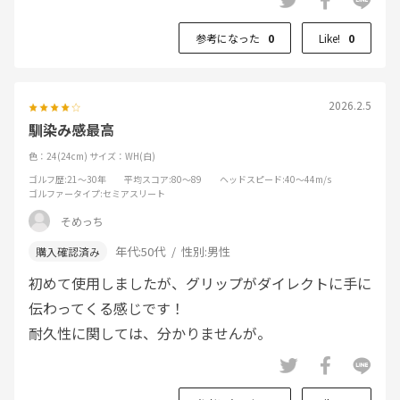
参考になった
0
Like!
0
2026.2.5
馴染み感最高
色：24(24cm)
サイズ：WH(白)
ゴルフ歴
:21～30年
平均スコア
:80～89
ヘッドスピード
:40～44m/s
ゴルファータイプ
:セミアスリート
そめっち
年代:
50代
性別:
男性
初めて使用しましたが、グリップがダイレクトに手に
伝わってくる感じです！
耐久性に関しては、分かりませんが。