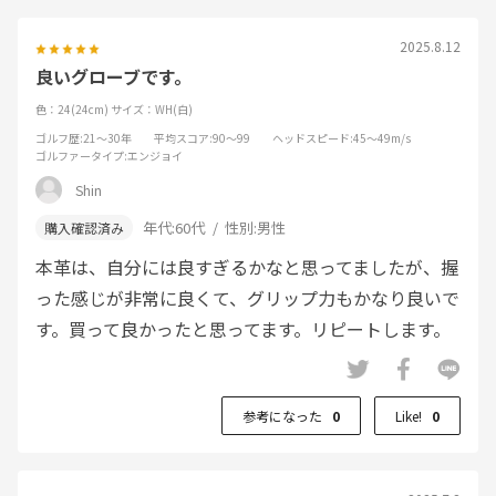
2025.8.12
良いグローブです。
色：24(24cm)
サイズ：WH(白)
ゴルフ歴
:21～30年
平均スコア
:90～99
ヘッドスピード
:45～49m/s
ゴルファータイプ
:エンジョイ
Shin
年代:
60代
性別:
男性
本革は、自分には良すぎるかなと思ってましたが、握
った感じが非常に良くて、グリップ力もかなり良いで
す。買って良かったと思ってます。リピートします。
参考になった
0
Like!
0