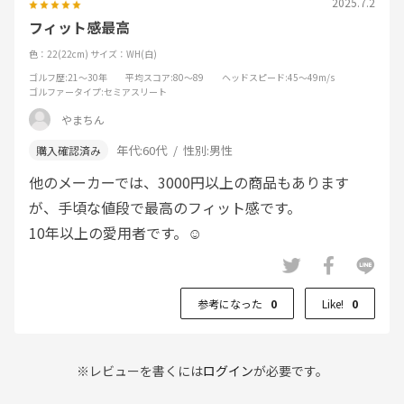
2025.7.2
フィット感最高
色：22(22cm)
サイズ：WH(白)
ゴルフ歴
:21～30年
平均スコア
:80～89
ヘッドスピード
:45～49m/s
ゴルファータイプ
:セミアスリート
やまちん
年代:
60代
性別:
男性
他のメーカーでは、3000円以上の商品もあります
が、手頃な値段で最高のフィット感です。
10年以上の愛用者です。☺
参考になった
0
Like!
0
※レビューを書くには
ログイン
が必要です。