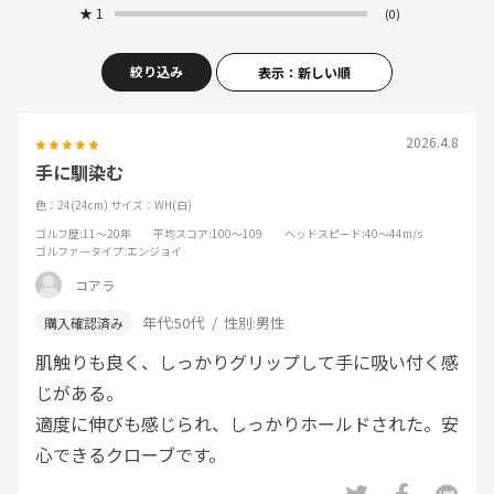
★
1
(0)
絞り込み
表示：新しい順
2026.4.8
手に馴染む
色：24(24cm)
サイズ：WH(白)
ゴルフ歴
:11～20年
平均スコア
:100～109
ヘッドスピード
:40～44m/s
ゴルファータイプ
:エンジョイ
コアラ
年代:
50代
性別:
男性
肌触りも良く、しっかりグリップして手に吸い付く感
じがある。
適度に伸びも感じられ、しっかりホールドされた。安
心できるクローブです。