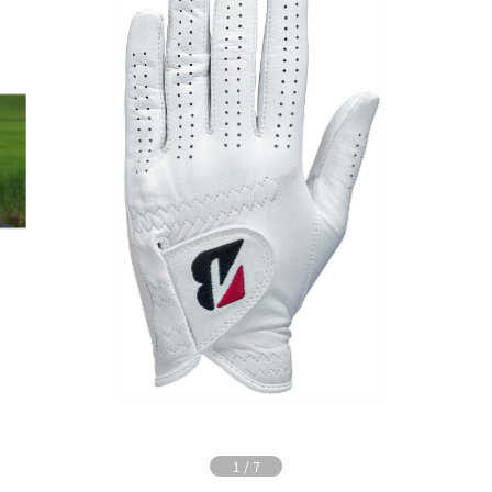
1
/
7