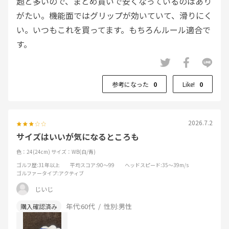
超と多いので、まとめ買いで安くなっているのはあり
がたい。機能面ではグリップが効いていて、滑りにく
い。いつもこれを買ってます。もちろんルール適合で
す。
参考になった
0
Like!
0
2026.7.2
サイズはいいが気になるところも
色：24(24cm)
サイズ：WB(白/青)
ゴルフ歴
:31年以上
平均スコア
:90～99
ヘッドスピード
:35～39m/s
ゴルファータイプ
:アクティブ
じいじ
年代:
60代
性別:
男性