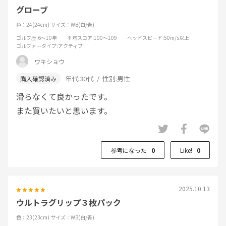
オル等で拭いてあげないとどうしても滑る
グローブ
アウト・インで２枚使用したがやっぱり３
色：24(24cm)
サイズ：WB(白/青)
枚目が必要であった 乾燥後、手のひらの型
ゴルフ歴
:6～10年
平均スコア
:100～109
ヘッドスピード
:50m/s以上
で干したため手袋の型崩れはあまりな
ゴルファータイプ
:アクティブ
かった ただ宿命で乾燥後は固くなるのでほ
ワキショウ
ぐす必要は出てくる
年代:
30代
性別:
男性
まとめ ：コスパ的には問題ないが、１点の気になる
滑らなくて良かったです。
部分の改善が必要と思われる
また買いたいと思います。
F●に軍配が上がる
参考になった
0
Like!
0
2025.10.13
ウルトラグリップ３枚パック
色：23(23cm)
サイズ：WB(白/青)