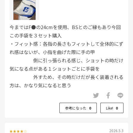
今まではF●の24cmを使用、BSとのご縁もあり今回
この手袋を３セット購入
・フィット感：各指の長さもフィットして全体的にず
れ感はないが、小指を曲げた際に手の甲
側に引っ張られる感じ、ショットの時だけ
気になる点がある１ショットごとに手袋を
外すため、その時だけだが長く装着される
方は、かなり気になると思う
見た目：見た目以上に滑り止めが手のひら全面に施さ
れていて滑り止めとしてはいいのでは
参考になった
0
Like!
0
デザインとしてはどうか？
耐久性：１度だけ降雨時に使用した、合成ということ
もありぬめり感はあまりないが 都度タ
2026.5.3