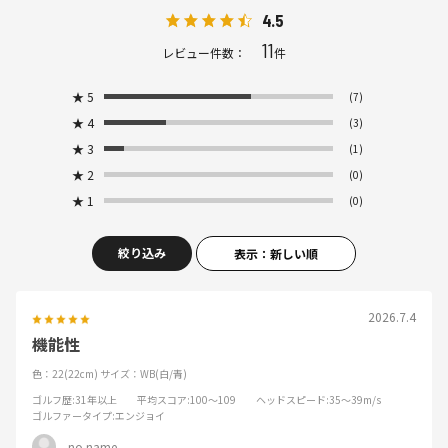
4.5
11
レビュー件数：
件
★
5
(7)
★
4
(3)
★
3
(1)
★
2
(0)
★
1
(0)
絞り込み
表示：新しい順
2026.7.4
機能性
色：22(22cm)
サイズ：WB(白/青)
ゴルフ歴
:31年以上
平均スコア
:100～109
ヘッドスピード
:35～39m/s
ゴルファータイプ
:エンジョイ
no name