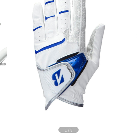
1
/
8