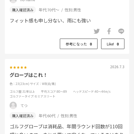
年代:
70代～
性別:
男性
フィット感も申し分ない、雨にも強い
参考になった
0
Like!
0
2026.7.3
グローブはこれ！
色：23(23cm)
サイズ：WB(白/青)
ゴルフ歴
:31年以上
平均スコア
:80～89
ヘッドスピード
:40～44m/s
ゴルファータイプ
:セミアスリート
てつ
年代:
60代
性別:
男性
ゴルフグローブは消耗品、年間ラウンド回数が110回