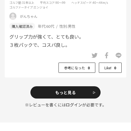
ゴルフ歴
:31年以上
平均スコア
:90～99
ヘッドスピード
:40～44m/s
ゴルファータイプ
:エンジョイ
がんちゃん
年代:
60代
性別:
男性
グリップ力が強くて、とても良い。
３枚パックで、コスパ良し。
参考になった
0
Like!
0
もっと見る
※レビューを書くには
ログイン
が必要です。