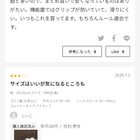
超と多いので、まとめ買いで安くなっているのはあり
がたい。機能面ではグリップが効いていて、滑りにく
い。いつもこれを買ってます。もちろんルール適合で
す。
参考になった
0
Like!
0
2026.7.2
サイズはいいが気になるところも
色：24(24cm)
サイズ：WB(白/青)
ゴルフ歴
:31年以上
平均スコア
:90～99
ヘッドスピード
:35～39m/s
ゴルファータイプ
:アクティブ
じいじ
年代:
60代
性別:
男性