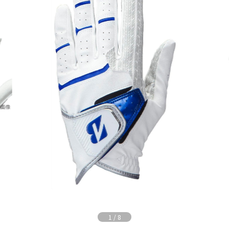
1
/
8