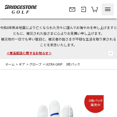
令和8年熊本地震により亡くなられた方々に謹んでお悔やみを申し上げますと
今なら新規会員登録で1,000円OFFクーポンプレゼント！
ともに、被災された皆さまに心よりお見舞い申し上げます。
被災地の一日でも早い復旧と、被災者の皆さまが平穏な生活を取り戻される
ことを祈念いたします。
＜商品配送に関するお知らせ＞
＜夏季休暇中のご注文・発送・お問い合わせ＞
ホーム
>
ギア
>
グローブ
>
ULTRA GRIP 3枚パック