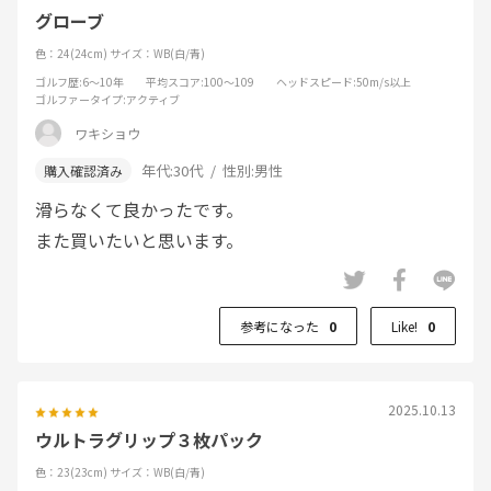
オル等で拭いてあげないとどうしても滑る
グローブ
アウト・インで２枚使用したがやっぱり３
色：24(24cm)
サイズ：WB(白/青)
枚目が必要であった 乾燥後、手のひらの型
ゴルフ歴
:6～10年
平均スコア
:100～109
ヘッドスピード
:50m/s以上
で干したため手袋の型崩れはあまりな
ゴルファータイプ
:アクティブ
かった ただ宿命で乾燥後は固くなるのでほ
ワキショウ
ぐす必要は出てくる
年代:
30代
性別:
男性
まとめ ：コスパ的には問題ないが、１点の気になる
滑らなくて良かったです。
部分の改善が必要と思われる
また買いたいと思います。
F●に軍配が上がる
参考になった
0
Like!
0
2025.10.13
ウルトラグリップ３枚パック
色：23(23cm)
サイズ：WB(白/青)