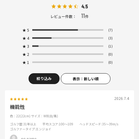
4.5
11
レビュー件数：
件
★
5
(7)
★
4
(3)
★
3
(1)
★
2
(0)
★
1
(0)
絞り込み
表示：新しい順
2026.7.4
機能性
色：22(22cm)
サイズ：WB(白/青)
ゴルフ歴
:31年以上
平均スコア
:100～109
ヘッドスピード
:35～39m/s
ゴルファータイプ
:エンジョイ
no name