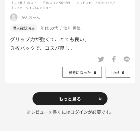
ゴルフ歴
:31年以上
平均スコア
:90～99
ヘッドスピード
:40～44m/s
ゴルファータイプ
:エンジョイ
がんちゃん
年代:
60代
性別:
男性
グリップ力が強くて、とても良い。
３枚パックで、コスパ良し。
参考になった
0
Like!
0
もっと見る
※レビューを書くには
ログイン
が必要です。