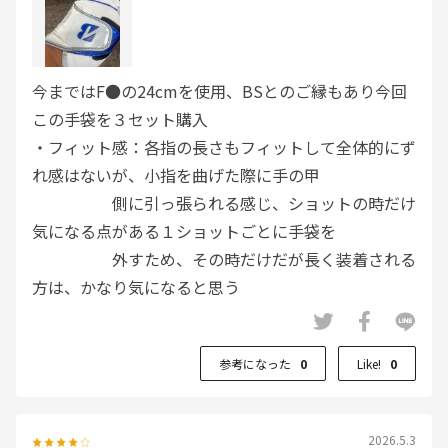
今まではF●の24cmを使用、BSとのご縁もあり今回
この手袋を３セット購入
・フィット感：各指の長さもフィットして全体的にず
れ感はないが、小指を曲げた際に手の甲
側に引っ張られる感じ、ショットの時だけ
気になる点がある１ショットごとに手袋を
外すため、その時だけだが長く装着される
方は、かなり気になると思う
見た目：見た目以上に滑り止めが手のひら全面に施さ
れていて滑り止めとしてはいいのでは
参考になった
0
Like!
0
デザインとしてはどうか？
耐久性：１度だけ降雨時に使用した、合成ということ
もありぬめり感はあまりないが 都度タ
2026.5.3