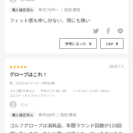
年代:
70代～
性別:
男性
フィット感も申し分ない、雨にも強い
参考になった
0
Like!
0
2026.7.3
グローブはこれ！
色：23(23cm)
サイズ：WB(白/青)
ゴルフ歴
:31年以上
平均スコア
:80～89
ヘッドスピード
:40～44m/s
ゴルファータイプ
:セミアスリート
てつ
年代:
60代
性別:
男性
ゴルフグローブは消耗品、年間ラウンド回数が110回