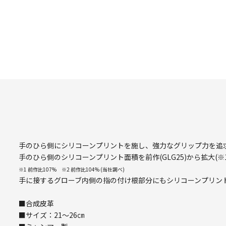
手のひら側にシリコーンプリントを施し、強力なグリップ力を追
手のひら側のシリコーンプリント面積を前作(GLG25)から拡大(※
※1 前作比107% ※2 前作比104% (当社調べ)
手に接するグローブ内側の指の付け根部分にもシリコーンプリン
■合成皮革
■サイズ：21～26㎝