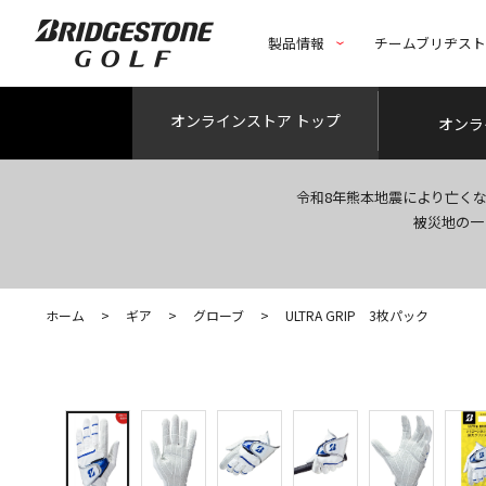
製品情報
チームブリヂス
オンライン
ストア トップ
オンラ
令和8年熊本地震により亡く
被災地の一
ホーム
>
ギア
>
グローブ
>
ULTRA GRIP 3枚パック