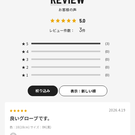
お客様の声
5.0
3
レビュー件数：
件
★
5
(3)
★
4
(0)
★
3
(0)
★
2
(0)
★
1
(0)
絞り込み
表示：新しい順
2026.4.19
良いグローブです。
色：18(18cm)
サイズ：BK(黒)