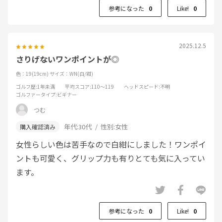
参考になった
0
Like!
0
2025.12.5
さりげないワンポイントが◎
色：19(19cm)
サイズ：WN(白/紺)
ゴルフ歴
:1年未満
平均スコア
:110～119
ヘッドスピード
:不明
ゴルファータイプ
:ビギナー
つむ
年代:
30代
性別:
女性
女性らしい色は苦手なので白紺にしました！ワンポイ
ントも可愛く、グリップ力も有りとても気に入ってい
ます。
参考になった
0
Like!
0