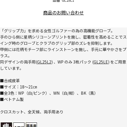
品番
GL25L1
商品のお問い合わせ
「グリップ力」を求める女性ゴルファーの為の高機能グローブ。
手のひら側に星柄シリコーンプリントを施し、密着性を高めることでス
イング時のグローブとクラブのグリップ部のズレを抑制します。
甲側には花柄モチーフ部にラインストーンを施し、手元に華やかさをプ
ラス。
同デザインの両手用(
GL25L2
) 、WP のみ 3枚パック (
GL25LE
) をご用意
しています。
■合成皮革
■サイズ：18～21㎝
■全3色：WP（白/ピンク）、WN（白/紺）、BK（黒）
■ベトナム製
クロスカット、全天候、両手用あり