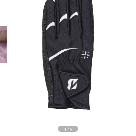
1
/
6