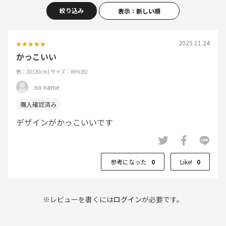
絞り込み
表示：新しい順
2025.11.24
かっこいい
色：20(20cm)
サイズ：WH(白)
no name
デザインがかっこいいです
参考になった
0
Like!
0
※レビューを書くには
ログイン
が必要です。