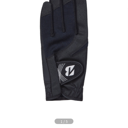
1
/
5