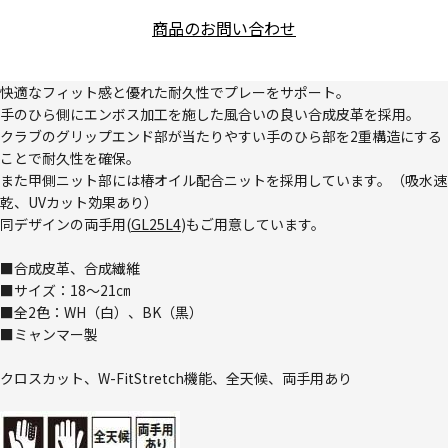
商品のお問い合わせ
快適なフィット感と優れた耐久性でプレーをサポート。
手のひら側にエンボス加工を施した風合いの良い合成皮革を採用。
クラブのグリップエンド部が当たりやすい手のひら部を2重構造にする
ことで耐久性を確保。
また甲側ニット部には椿オイル配合ニットを採用しています。（吸水速
乾、UVカット効果あり）
同デザインの両手用(
GL25L4
)もご用意しています。
■合成皮革、合成繊維
■サイズ：18～21㎝
■全2色：WH（白）、BK（黒）
■ミャンマー製
クロスカット、W-FitStretch機能、全天候、両手用あり