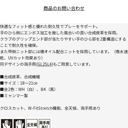
商品のお問い合わせ
快適なフィット感と優れた耐久性でプレーをサポート。
手のひら側にエンボス加工を施した風合いの良い合成皮革を採用。
クラブのグリップエンド部が当たりやすい手のひら部を2重構造にする
ことで耐久性を確保。
また甲側ニット部には椿オイル配合ニットを採用しています。（吸水速
乾、UVカット効果あり）
同デザインの両手用(
GL25L4
)もご用意しています。
■合成皮革、合成繊維
■サイズ：18～21㎝
■全2色：WH（白）、BK（黒）
■ミャンマー製
クロスカット、W-FitStretch機能、全天候、両手用あり