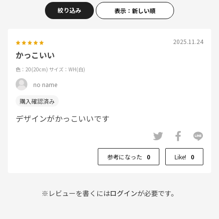
絞り込み
表示：新しい順
2025.11.24
かっこいい
色：20(20cm)
サイズ：WH(白)
no name
デザインがかっこいいです
参考になった
0
Like!
0
※レビューを書くには
ログイン
が必要です。