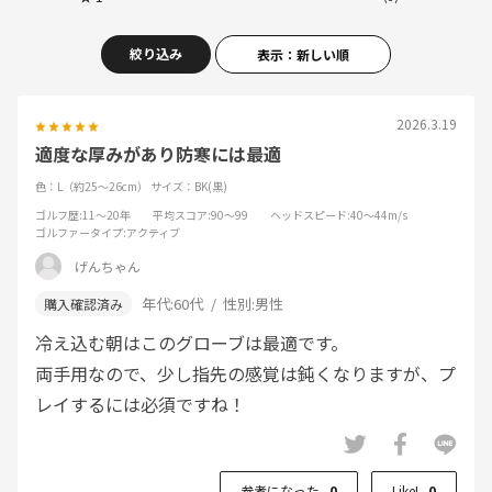
絞り込み
表示：新しい順
2026.3.19
適度な厚みがあり防寒には最適
色：L（約25～26cm）
サイズ：BK(黒)
ゴルフ歴
:11～20年
平均スコア
:90～99
ヘッドスピード
:40～44m/s
ゴルファータイプ
:アクティブ
げんちゃん
年代:
60代
性別:
男性
冷え込む朝はこのグローブは最適です。
両手用なので、少し指先の感覚は鈍くなりますが、プ
レイするには必須ですね！
参考になった
0
Like!
0