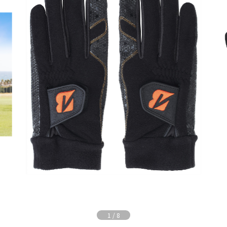
1
/
8