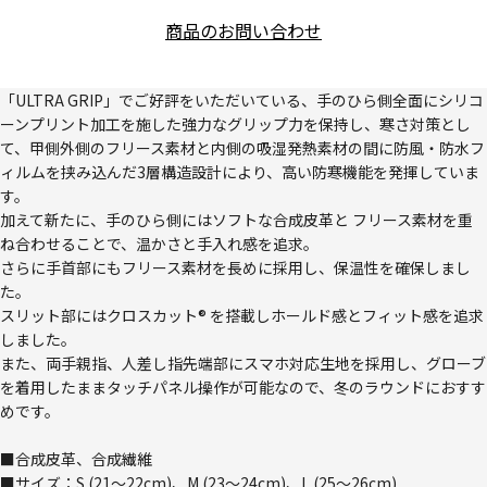
商品のお問い合わせ
「ULTRA GRIP」でご好評をいただいている、手のひら側全面にシリコ
ーンプリント加工を施した強力なグリップ力を保持し、寒さ対策とし
て、甲側外側のフリース素材と内側の吸湿発熱素材の間に防風・防水フ
ィルムを挟み込んだ3層構造設計により、高い防寒機能を発揮していま
す。
加えて新たに、手のひら側にはソフトな合成皮革と フリース素材を重
ね合わせることで、温かさと手入れ感を追求。
さらに手首部にもフリース素材を長めに採用し、保温性を確保しまし
た。
スリット部にはクロスカット® を搭載しホールド感とフィット感を追求
しました。
また、両手親指、人差し指先端部にスマホ対応生地を採用し、グローブ
を着用したままタッチパネル操作が可能なので、冬のラウンドにおすす
めです。
■合成皮革、合成繊維
■サイズ：S (21～22cm)、M (23～24cm)、L (25～26cm)