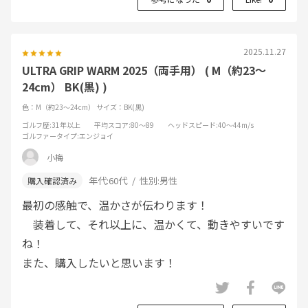
2025.11.27
ULTRA GRIP WARM 2025（両手用） ( M（約23～
24cm） BK(黒) )
色：M（約23～24cm）
サイズ：BK(黒)
ゴルフ歴
:31年以上
平均スコア
:80～89
ヘッドスピード
:40～44m/s
ゴルファータイプ
:エンジョイ
小梅
年代:
60代
性別:
男性
最初の感触で、温かさが伝わります！
装着して、それ以上に、温かくて、動きやすいです
ね！
また、購入したいと思います！