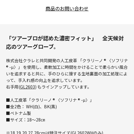
商品のお問い合わせ
「ツアープロが認めた濃密フィット」 全天候対
応のツアーグローブ。
株式会社クラレと共同開発の人工皮革 「クラリーノ ® 〈ソフリナ
® -μ〉」 を使用し、柔軟加工に時間をかけることで柔らかい風合
いを追求すると共に、手のひらに接する生地裏面の加工処理によ
って、手入れ感の向上を追求しています。
右手用(
GL2603
) もラインアップしています。
■人工皮革「クラリーノ ® 〈ソフリナ ® -μ〉」
■全2色： WH(白)、BK(黒)
■ベトナム製
■サイズ：18～28㎝
※18,19,20,27,28cmは特注サイズ(GL2602WHのみ)