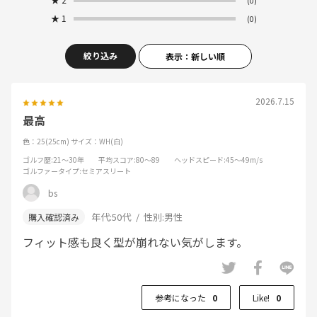
(0)
★
1
(0)
絞り込み
表示：新しい順
2026.7.15
最高
色：25(25cm)
サイズ：WH(白)
ゴルフ歴
:21～30年
平均スコア
:80～89
ヘッドスピード
:45～49m/s
ゴルファータイプ
:セミアスリート
bs
年代:
50代
性別:
男性
フィット感も良く型が崩れない気がします。
参考になった
0
Like!
0