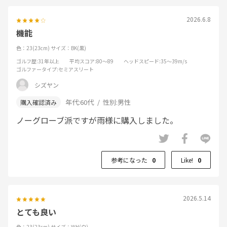
2026.6.8
機能
色：23(23cm)
サイズ：BK(黒)
ゴルフ歴
:31年以上
平均スコア
:80～89
ヘッドスピード
:35～39m/s
ゴルファータイプ
:セミアスリート
シズヤン
年代:
60代
性別:
男性
ノーグローブ派ですが雨様に購入しました。
参考になった
0
Like!
0
2026.5.14
とても良い
色：23(23cm)
サイズ：WH(白)