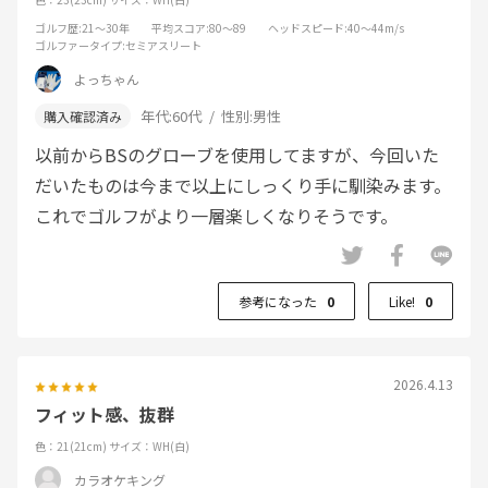
ゴルフ歴
:21～30年
平均スコア
:80～89
ヘッドスピード
:40～44m/s
ゴルファータイプ
:セミアスリート
よっちゃん
年代:
60代
性別:
男性
以前からBSのグローブを使用してますが、今回いた
だいたものは今まで以上にしっくり手に馴染みます。
これでゴルフがより一層楽しくなりそうです。
参考になった
0
Like!
0
2026.4.13
フィット感、抜群
色：21(21cm)
サイズ：WH(白)
カラオケキング