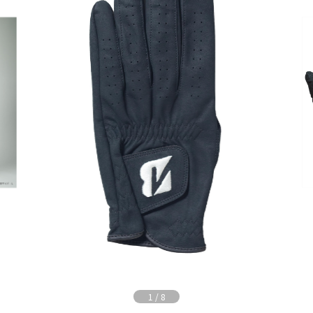
1
/
8