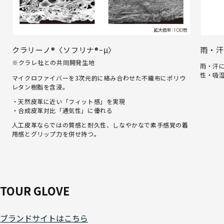
クラリーノ®〈ソフリナ®ｰμ〉
雨・汗
※クラレ社との共同開発生地
雨・汗
性・吸
マイクロファイバーを3次元的に絡み合わせた不織布にポリウ
レタン樹脂を含浸。
・天然皮革に近い「フィット感」を実現
・合成皮革対比「通気性」に優れる
人工皮革ならではの質感と耐久性、しなやかなで素手感覚の着
用感とグリップ力を併せ持つ。
TOUR GLOVE
ブランドサイトはこちら