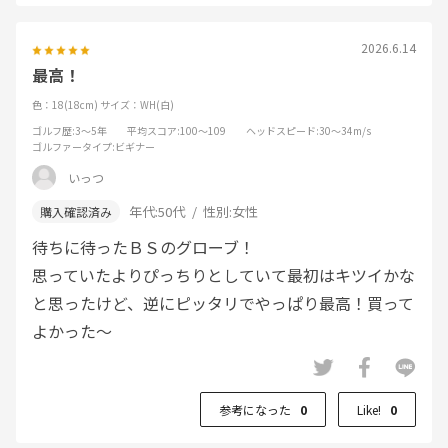
2026.6.14
最高！
色：18(18cm)
サイズ：WH(白)
ゴルフ歴
:3～5年
平均スコア
:100～109
ヘッドスピード
:30～34m/s
ゴルファータイプ
:ビギナー
いっつ
年代:
50代
性別:
女性
待ちに待ったＢＳのグローブ！
思っていたよりぴっちりとしていて最初はキツイかな
と思ったけど、逆にピッタリでやっぱり最高！買って
よかった～
参考になった
0
Like!
0