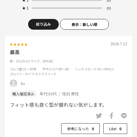
(0)
★
1
(0)
絞り込み
表示：新しい順
2026.7.15
最高
色：25(25cm)
サイズ：WH(白)
ゴルフ歴
:21～30年
平均スコア
:80～89
ヘッドスピード
:45～49m/s
ゴルファータイプ
:セミアスリート
bs
年代:
50代
性別:
男性
フィット感も良く型が崩れない気がします。
参考になった
0
Like!
0