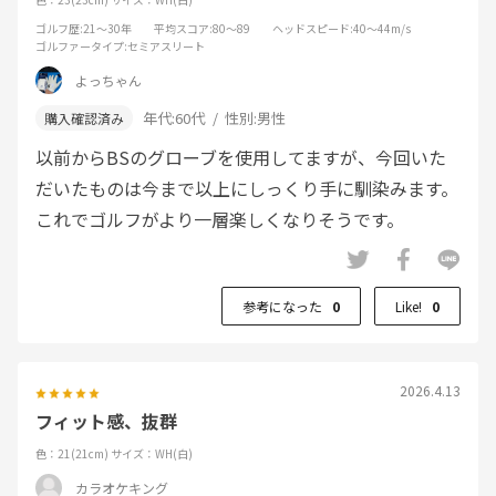
ゴルフ歴
:21～30年
平均スコア
:80～89
ヘッドスピード
:40～44m/s
ゴルファータイプ
:セミアスリート
よっちゃん
年代:
60代
性別:
男性
以前からBSのグローブを使用してますが、今回いた
だいたものは今まで以上にしっくり手に馴染みます。
これでゴルフがより一層楽しくなりそうです。
参考になった
0
Like!
0
2026.4.13
フィット感、抜群
色：21(21cm)
サイズ：WH(白)
カラオケキング