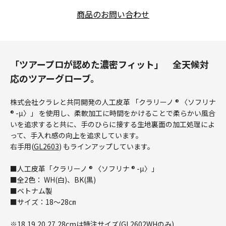
商品のお問い合わせ
「ツアープロが認めた濃密フィット」 全天候対
応のツアーグローブ。
株式会社クラレと共同開発の人工皮革 「クラリーノ ® 〈ソフリナ
® -μ〉」 を使用し、柔軟加工に時間をかけることで柔らかい風合
いを追求すると共に、手のひらに接する生地裏面の加工処理によ
って、手入れ感の向上を追求しています。
右手用(
GL2603
) もラインアップしています。
■人工皮革「クラリーノ ® 〈ソフリナ ® -μ〉」
■全2色： WH(白)、BK(黒)
■ベトナム製
■サイズ：18～28㎝
※18,19,20,27,28cmは特注サイズ(GL2602WHのみ)