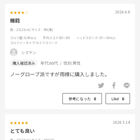
2026.6.8
機能
色：23(23cm)
サイズ：BK(黒)
ゴルフ歴
:31年以上
平均スコア
:80～89
ヘッドスピード
:35～39m/s
ゴルファータイプ
:セミアスリート
シズヤン
年代:
60代
性別:
男性
ノーグローブ派ですが雨様に購入しました。
参考になった
0
Like!
0
2026.5.14
とても良い
色：23(23cm)
サイズ：WH(白)