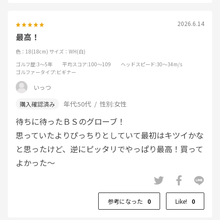
2026.6.14
最高！
色：18(18cm)
サイズ：WH(白)
ゴルフ歴
:3～5年
平均スコア
:100～109
ヘッドスピード
:30～34m/s
ゴルファータイプ
:ビギナー
いっつ
年代:
50代
性別:
女性
待ちに待ったＢＳのグローブ！
思っていたよりぴっちりとしていて最初はキツイかな
と思ったけど、逆にピッタリでやっぱり最高！買って
よかった～
参考になった
0
Like!
0