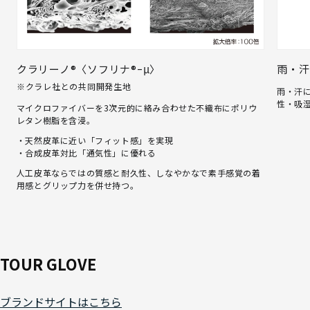
クラリーノ®〈ソフリナ®ｰμ〉
雨・汗
※クラレ社との共同開発生地
雨・汗
性・吸
マイクロファイバーを3次元的に絡み合わせた不織布にポリウ
レタン樹脂を含浸。
・天然皮革に近い「フィット感」を実現
・合成皮革対比「通気性」に優れる
人工皮革ならではの質感と耐久性、しなやかなで素手感覚の着
用感とグリップ力を併せ持つ。
TOUR GLOVE
ブランドサイトはこちら