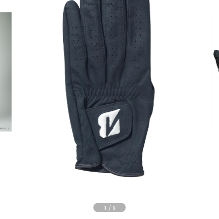
1
/
8