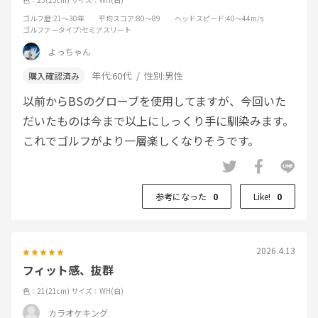
ゴルフ歴
:21～30年
平均スコア
:80～89
ヘッドスピード
:40～44m/s
ゴルファータイプ
:セミアスリート
よっちゃん
年代:
60代
性別:
男性
以前からBSのグローブを使用してますが、今回いた
だいたものは今まで以上にしっくり手に馴染みます。
これでゴルフがより一層楽しくなりそうです。
参考になった
0
Like!
0
2026.4.13
フィット感、抜群
色：21(21cm)
サイズ：WH(白)
カラオケキング