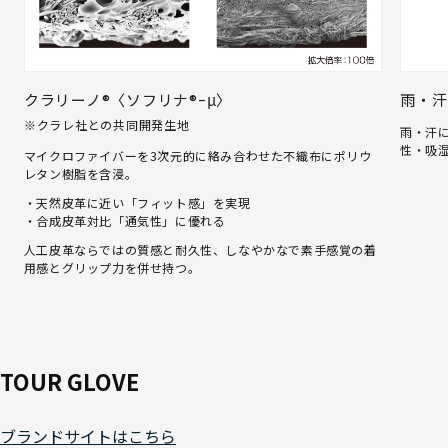
クラリーノ®〈ソフリナ®ｰμ〉
雨・汗
※クラレ社との共同開発生地
雨・汗
性・吸
マイクロファイバーを3次元的に絡み合わせた不織布にポリウ
レタン樹脂を含浸。
・天然皮革に近い「フィット感」を実現
・合成皮革対比「通気性」に優れる
人工皮革ならではの質感と耐久性、しなやかなで素手感覚の着
用感とグリップ力を併せ持つ。
TOUR GLOVE
ブランドサイトはこちら