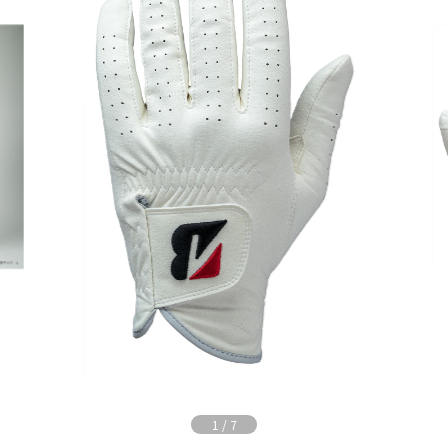
1
/
7