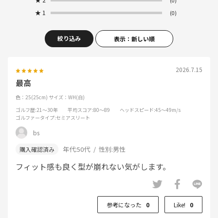
(0)
★
1
(0)
絞り込み
表示：新しい順
2026.7.15
最高
色：25(25cm)
サイズ：WH(白)
ゴルフ歴
:21～30年
平均スコア
:80～89
ヘッドスピード
:45～49m/s
ゴルファータイプ
:セミアスリート
bs
年代:
50代
性別:
男性
フィット感も良く型が崩れない気がします。
参考になった
0
Like!
0