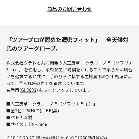
商品のお問い合わせ
「ツアープロが認めた濃密フィット」 全天候対
応のツアーグローブ。
株式会社クラレと共同開発の人工皮革 「クラリーノ ® 〈ソフリナ
® -μ〉」 を使用し、柔軟加工に時間をかけることで柔らかい風合
いを追求すると共に、手のひらに接する生地裏面の加工処理によ
って、手入れ感の向上を追求しています。
右手用(
GL2603
) もラインアップしています。
■人工皮革「クラリーノ ® 〈ソフリナ ® -μ〉」
■全2色： WH(白)、BK(黒)
■ベトナム製
■サイズ：18～28㎝
※18,19,20,27,28cmは特注サイズ(GL2602WHのみ)