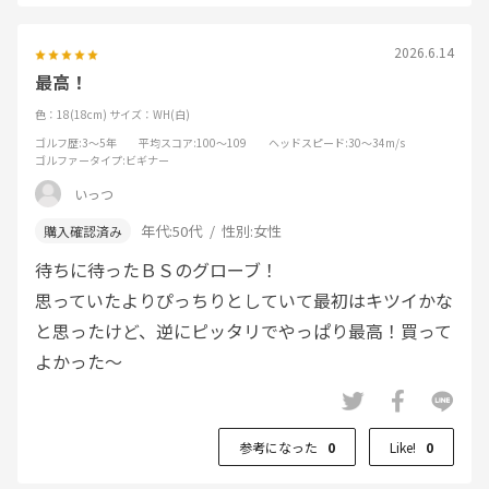
2026.6.14
最高！
色：18(18cm)
サイズ：WH(白)
ゴルフ歴
:3～5年
平均スコア
:100～109
ヘッドスピード
:30～34m/s
ゴルファータイプ
:ビギナー
いっつ
年代:
50代
性別:
女性
待ちに待ったＢＳのグローブ！
思っていたよりぴっちりとしていて最初はキツイかな
と思ったけど、逆にピッタリでやっぱり最高！買って
よかった～
参考になった
0
Like!
0