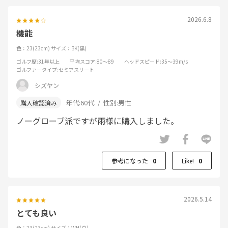
2026.6.8
機能
色：23(23cm)
サイズ：BK(黒)
ゴルフ歴
:31年以上
平均スコア
:80～89
ヘッドスピード
:35～39m/s
ゴルファータイプ
:セミアスリート
シズヤン
年代:
60代
性別:
男性
ノーグローブ派ですが雨様に購入しました。
参考になった
0
Like!
0
2026.5.14
とても良い
色：23(23cm)
サイズ：WH(白)