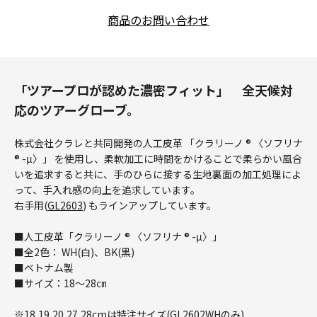
商品のお問い合わせ
「ツアープロが認めた濃密フィット」 全天候対
応のツアーグローブ。
株式会社クラレと共同開発の人工皮革 「クラリーノ ® 〈ソフリナ
® -μ〉」 を使用し、柔軟加工に時間をかけることで柔らかい風合
いを追求すると共に、手のひらに接する生地裏面の加工処理によ
って、手入れ感の向上を追求しています。
右手用(
GL2603
) もラインアップしています。
■人工皮革「クラリーノ ® 〈ソフリナ ® -μ〉」
■全2色： WH(白)、BK(黒)
■ベトナム製
■サイズ：18～28㎝
※18,19,20,27,28cmは特注サイズ(GL2602WHのみ)