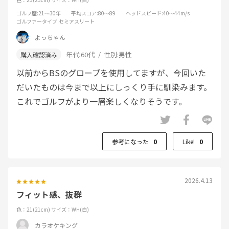
ゴルフ歴
:21～30年
平均スコア
:80～89
ヘッドスピード
:40～44m/s
ゴルファータイプ
:セミアスリート
よっちゃん
年代:
60代
性別:
男性
以前からBSのグローブを使用してますが、今回いた
だいたものは今まで以上にしっくり手に馴染みます。
これでゴルフがより一層楽しくなりそうです。
参考になった
0
Like!
0
2026.4.13
フィット感、抜群
色：21(21cm)
サイズ：WH(白)
カラオケキング