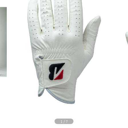
1
/
7