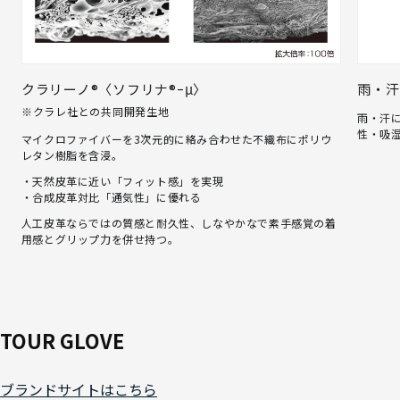
クラリーノ®〈ソフリナ®ｰμ〉
雨・汗
※クラレ社との共同開発生地
雨・汗
性・吸
マイクロファイバーを3次元的に絡み合わせた不織布にポリウ
レタン樹脂を含浸。
・天然皮革に近い「フィット感」を実現
・合成皮革対比「通気性」に優れる
人工皮革ならではの質感と耐久性、しなやかなで素手感覚の着
用感とグリップ力を併せ持つ。
TOUR GLOVE
ブランドサイトはこちら