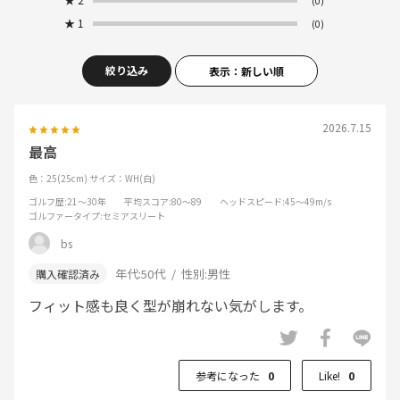
(0)
★
1
(0)
絞り込み
表示：新しい順
2026.7.15
最高
色：25(25cm)
サイズ：WH(白)
ゴルフ歴
:21～30年
平均スコア
:80～89
ヘッドスピード
:45～49m/s
ゴルファータイプ
:セミアスリート
bs
年代:
50代
性別:
男性
フィット感も良く型が崩れない気がします。
参考になった
0
Like!
0