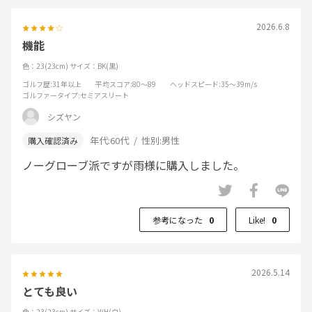
2026.6.8
機能
色：23(23cm)
サイズ：BK(黒)
ゴルフ歴
:31年以上
平均スコア
:80～89
ヘッドスピード
:35～39m/s
ゴルファータイプ
:セミアスリート
シズヤン
年代:
60代
性別:
男性
ノーグローブ派ですが雨様に購入しました。
参考になった
0
Like!
0
2026.5.14
とても良い
色：23(23cm)
サイズ：WH(白)