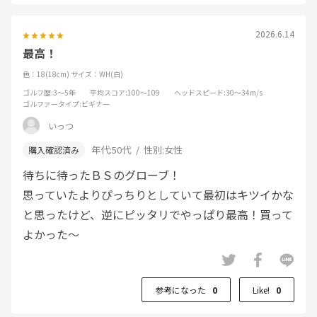
2026.6.14
最高！
色：18(18cm)
サイズ：WH(白)
ゴルフ歴
:3～5年
平均スコア
:100～109
ヘッドスピード
:30～34m/s
ゴルファータイプ
:ビギナー
いっつ
年代:
50代
性別:
女性
待ちに待ったＢＳのグローブ！
思っていたよりぴっちりとしていて最初はキツイかな
と思ったけど、逆にピッタリでやっぱり最高！買って
よかった～
参考になった
0
Like!
0