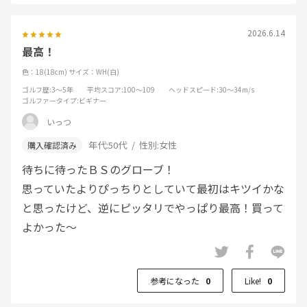
2026.6.14
最高！
色：18(18cm)
サイズ：WH(白)
ゴルフ歴
:3～5年
平均スコア
:100～109
ヘッドスピード
:30～34m/s
ゴルファータイプ
:ビギナー
いっつ
年代:
50代
性別:
女性
待ちに待ったＢＳのグローブ！
思っていたよりぴっちりとしていて最初はキツイかな
と思ったけど、逆にピッタリでやっぱり最高！買って
よかった～
参考になった
0
Like!
0