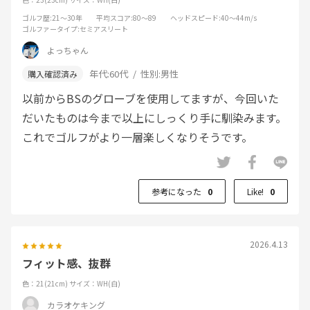
ゴルフ歴
:21～30年
平均スコア
:80～89
ヘッドスピード
:40～44m/s
ゴルファータイプ
:セミアスリート
よっちゃん
年代:
60代
性別:
男性
以前からBSのグローブを使用してますが、今回いた
だいたものは今まで以上にしっくり手に馴染みます。
これでゴルフがより一層楽しくなりそうです。
参考になった
0
Like!
0
2026.4.13
フィット感、抜群
色：21(21cm)
サイズ：WH(白)
カラオケキング