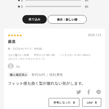
(0)
★
1
(0)
絞り込み
表示：新しい順
2026.7.15
最高
色：25(25cm)
サイズ：WH(白)
ゴルフ歴
:21～30年
平均スコア
:80～89
ヘッドスピード
:45～49m/s
ゴルファータイプ
:セミアスリート
bs
年代:
50代
性別:
男性
フィット感も良く型が崩れない気がします。
参考になった
0
Like!
0