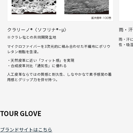
クラリーノ®〈ソフリナ®ｰμ〉
雨・汗
※クラレ社との共同開発生地
雨・汗
性・吸
マイクロファイバーを3次元的に絡み合わせた不織布にポリウ
レタン樹脂を含浸。
・天然皮革に近い「フィット感」を実現
・合成皮革対比「通気性」に優れる
人工皮革ならではの質感と耐久性、しなやかなで素手感覚の着
用感とグリップ力を併せ持つ。
TOUR GLOVE
ブランドサイトはこちら