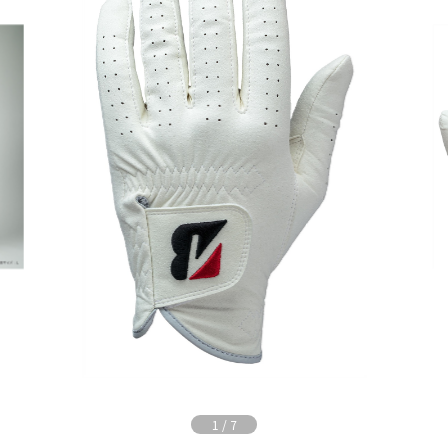
1
/
7