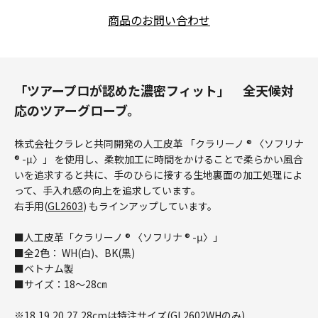
商品のお問い合わせ
「ツアープロが認めた濃密フィット」 全天候対
応のツアーグローブ。
株式会社クラレと共同開発の人工皮革 「クラリーノ ® 〈ソフリナ
® -μ〉」 を使用し、柔軟加工に時間をかけることで柔らかい風合
いを追求すると共に、手のひらに接する生地裏面の加工処理によ
って、手入れ感の向上を追求しています。
右手用(
GL2603
) もラインアップしています。
■人工皮革「クラリーノ ® 〈ソフリナ ® -μ〉」
■全2色： WH(白)、BK(黒)
■ベトナム製
■サイズ：18～28㎝
※18,19,20,27,28cmは特注サイズ(GL2602WHのみ)