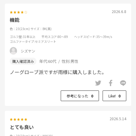
2026.6.8
機能
色：23(23cm)
サイズ：BK(黒)
ゴルフ歴
:31年以上
平均スコア
:80～89
ヘッドスピード
:35～39m/s
ゴルファータイプ
:セミアスリート
シズヤン
年代:
60代
性別:
男性
ノーグローブ派ですが雨様に購入しました。
参考になった
0
Like!
0
2026.5.14
とても良い
色：23(23cm)
サイズ：WH(白)