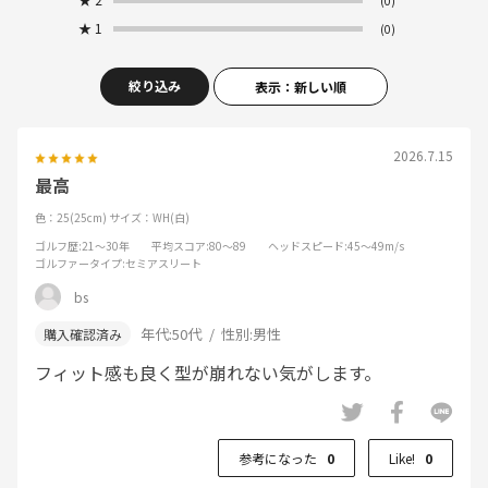
(0)
★
1
(0)
絞り込み
表示：新しい順
2026.7.15
最高
色：25(25cm)
サイズ：WH(白)
ゴルフ歴
:21～30年
平均スコア
:80～89
ヘッドスピード
:45～49m/s
ゴルファータイプ
:セミアスリート
bs
年代:
50代
性別:
男性
フィット感も良く型が崩れない気がします。
参考になった
0
Like!
0