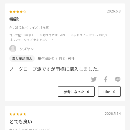
2026.6.8
機能
色：23(23cm)
サイズ：BK(黒)
ゴルフ歴
:31年以上
平均スコア
:80～89
ヘッドスピード
:35～39m/s
ゴルファータイプ
:セミアスリート
シズヤン
年代:
60代
性別:
男性
ノーグローブ派ですが雨様に購入しました。
参考になった
0
Like!
0
2026.5.14
とても良い
色：23(23cm)
サイズ：WH(白)