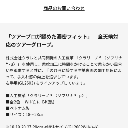
商品のお問い合わせ
「ツアープロが認めた濃密フィット」 全天候対
応のツアーグローブ。
株式会社クラレと共同開発の人工皮革 「クラリーノ ® 〈ソフリナ
® -μ〉」 を使用し、柔軟加工に時間をかけることで柔らかい風合
いを追求すると共に、手のひらに接する生地裏面の加工処理によ
って、手入れ感の向上を追求しています。
右手用(
GL2603
) もラインアップしています。
■人工皮革「クラリーノ ® 〈ソフリナ ® -μ〉」
■全2色： WH(白)、BK(黒)
■ベトナム製
■サイズ：18～28㎝
※18,19,20,27,28cmは特注サイズ(GL2602WHのみ)