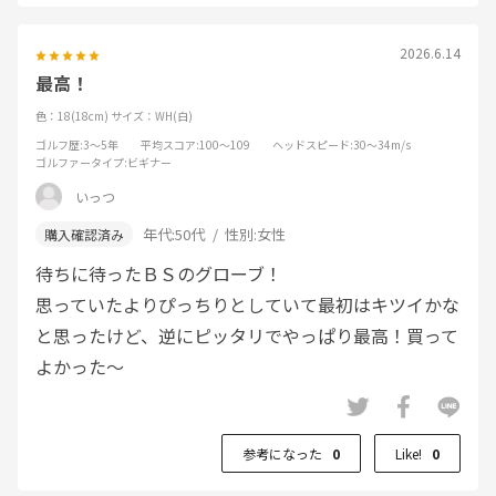
2026.6.14
最高！
色：18(18cm)
サイズ：WH(白)
ゴルフ歴
:3～5年
平均スコア
:100～109
ヘッドスピード
:30～34m/s
ゴルファータイプ
:ビギナー
いっつ
年代:
50代
性別:
女性
待ちに待ったＢＳのグローブ！
思っていたよりぴっちりとしていて最初はキツイかな
と思ったけど、逆にピッタリでやっぱり最高！買って
よかった～
参考になった
0
Like!
0