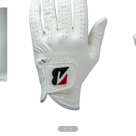
1
/
7