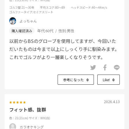
ゴルフ歴
:21～30年
平均スコア
:80～89
ヘッドスピード
:40～44m/s
ゴルファータイプ
:セミアスリート
よっちゃん
年代:
60代
性別:
男性
以前からBSのグローブを使用してますが、今回いた
だいたものは今まで以上にしっくり手に馴染みます。
これでゴルフがより一層楽しくなりそうです。
参考になった
0
Like!
0
2026.4.13
フィット感、抜群
色：21(21cm)
サイズ：WH(白)
カラオケキング