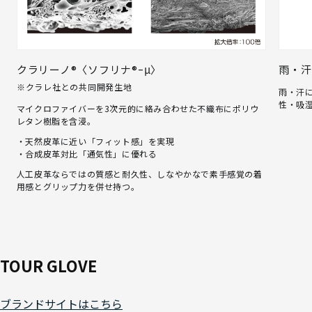
クラリーノ®〈ソフリナ®ｰμ〉
雨・汗
※クラレ社との共同開発生地
雨・汗
性・吸
マイクロファイバーを3次元的に絡み合わせた不織布にポリウ
レタン樹脂を含浸。
・天然皮革に近い「フィット感」を実現
・合成皮革対比「通気性」に優れる
人工皮革ならではの質感と耐久性、しなやかなで素手感覚の着
用感とグリップ力を併せ持つ。
TOUR GLOVE
ブランドサイトはこちら