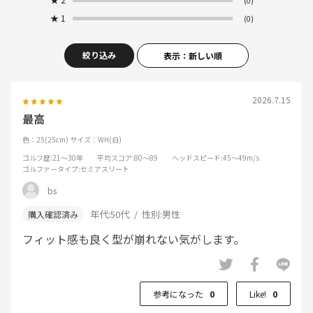
(0)
★
1
(0)
絞り込み
表示：新しい順
2026.7.15
最高
色：25(25cm)
サイズ：WH(白)
ゴルフ歴
:21～30年
平均スコア
:80～89
ヘッドスピード
:45～49m/s
ゴルファータイプ
:セミアスリート
bs
年代:
50代
性別:
男性
フィット感も良く型が崩れない気がします。
参考になった
0
Like!
0