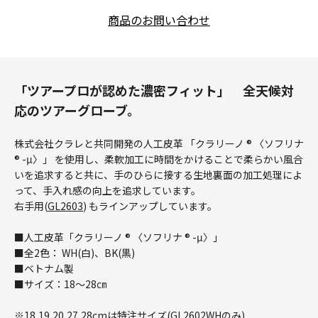
商品のお問い合わせ
「ツアープロが認めた濃密フィット」 全天候対
応のツアーグローブ。
株式会社クラレと共同開発の人工皮革 「クラリーノ ® 〈ソフリナ
® -μ〉」 を使用し、柔軟加工に時間をかけることで柔らかい風合
いを追求すると共に、手のひらに接する生地裏面の加工処理によ
って、手入れ感の向上を追求しています。
右手用(
GL2603
) もラインアップしています。
■人工皮革「クラリーノ ® 〈ソフリナ ® -μ〉」
■全2色： WH(白)、BK(黒)
■ベトナム製
■サイズ：18～28㎝
※18,19,20,27,28cmは特注サイズ(GL2602WHのみ)