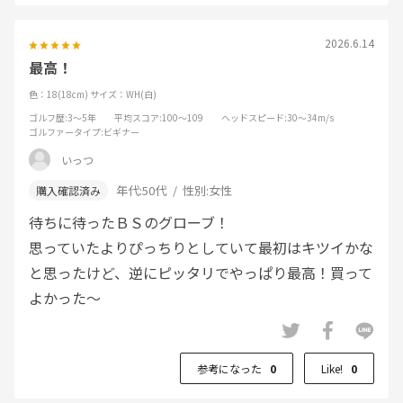
2026.6.14
最高！
色：18(18cm)
サイズ：WH(白)
ゴルフ歴
:3～5年
平均スコア
:100～109
ヘッドスピード
:30～34m/s
ゴルファータイプ
:ビギナー
いっつ
年代:
50代
性別:
女性
待ちに待ったＢＳのグローブ！
思っていたよりぴっちりとしていて最初はキツイかな
と思ったけど、逆にピッタリでやっぱり最高！買って
よかった～
参考になった
0
Like!
0