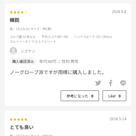
2026.6.8
機能
色：23(23cm)
サイズ：BK(黒)
ゴルフ歴
:31年以上
平均スコア
:80～89
ヘッドスピード
:35～39m/s
ゴルファータイプ
:セミアスリート
シズヤン
年代:
60代
性別:
男性
ノーグローブ派ですが雨様に購入しました。
参考になった
0
Like!
0
2026.5.14
とても良い
色：23(23cm)
サイズ：WH(白)