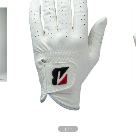
1
/
7