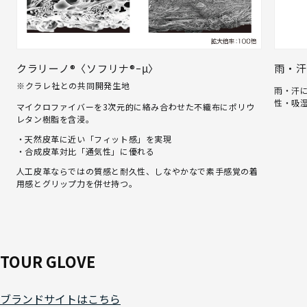
クラリーノ®〈ソフリナ®ｰμ〉
雨・汗
※クラレ社との共同開発生地
雨・汗
性・吸
マイクロファイバーを3次元的に絡み合わせた不織布にポリウ
レタン樹脂を含浸。
・天然皮革に近い「フィット感」を実現
・合成皮革対比「通気性」に優れる
人工皮革ならではの質感と耐久性、しなやかなで素手感覚の着
用感とグリップ力を併せ持つ。
TOUR GLOVE
ブランドサイトはこちら