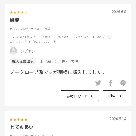
2026.6.8
機能
色：23(23cm)
サイズ：BK(黒)
ゴルフ歴
:31年以上
平均スコア
:80～89
ヘッドスピード
:35～39m/s
ゴルファータイプ
:セミアスリート
シズヤン
年代:
60代
性別:
男性
ノーグローブ派ですが雨様に購入しました。
参考になった
0
Like!
0
2026.5.14
とても良い
色：23(23cm)
サイズ：WH(白)