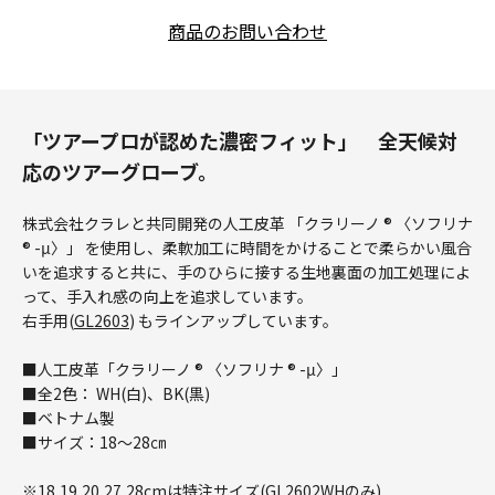
商品のお問い合わせ
「ツアープロが認めた濃密フィット」 全天候対
応のツアーグローブ。
株式会社クラレと共同開発の人工皮革 「クラリーノ ® 〈ソフリナ
® -μ〉」 を使用し、柔軟加工に時間をかけることで柔らかい風合
いを追求すると共に、手のひらに接する生地裏面の加工処理によ
って、手入れ感の向上を追求しています。
右手用(
GL2603
) もラインアップしています。
■人工皮革「クラリーノ ® 〈ソフリナ ® -μ〉」
■全2色： WH(白)、BK(黒)
■ベトナム製
■サイズ：18～28㎝
※18,19,20,27,28cmは特注サイズ(GL2602WHのみ)