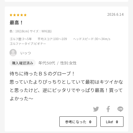
2026.6.14
最高！
色：18(18cm)
サイズ：WH(白)
ゴルフ歴
:3～5年
平均スコア
:100～109
ヘッドスピード
:30～34m/s
ゴルファータイプ
:ビギナー
いっつ
年代:
50代
性別:
女性
待ちに待ったＢＳのグローブ！
思っていたよりぴっちりとしていて最初はキツイかな
と思ったけど、逆にピッタリでやっぱり最高！買って
よかった～
参考になった
0
Like!
0