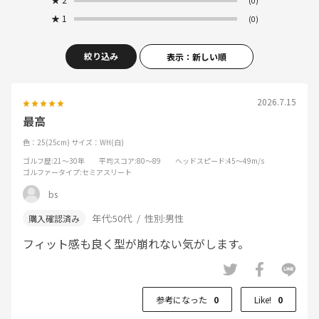
(0)
★
1
(0)
絞り込み
表示：新しい順
2026.7.15
最高
色：25(25cm)
サイズ：WH(白)
ゴルフ歴
:21～30年
平均スコア
:80～89
ヘッドスピード
:45～49m/s
ゴルファータイプ
:セミアスリート
bs
年代:
50代
性別:
男性
フィット感も良く型が崩れない気がします。
参考になった
0
Like!
0