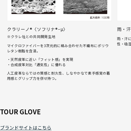
クラリーノ®〈ソフリナ®ｰμ〉
雨・汗
※クラレ社との共同開発生地
雨・汗
性・吸
マイクロファイバーを3次元的に絡み合わせた不織布にポリウ
レタン樹脂を含浸。
・天然皮革に近い「フィット感」を実現
・合成皮革対比「通気性」に優れる
人工皮革ならではの質感と耐久性、しなやかなで素手感覚の着
用感とグリップ力を併せ持つ。
TOUR GLOVE
ブランドサイトはこちら