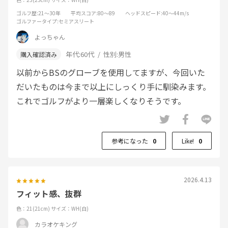
ゴルフ歴
:21～30年
平均スコア
:80～89
ヘッドスピード
:40～44m/s
ゴルファータイプ
:セミアスリート
よっちゃん
年代:
60代
性別:
男性
以前からBSのグローブを使用してますが、今回いた
だいたものは今まで以上にしっくり手に馴染みます。
これでゴルフがより一層楽しくなりそうです。
参考になった
0
Like!
0
2026.4.13
フィット感、抜群
色：21(21cm)
サイズ：WH(白)
カラオケキング