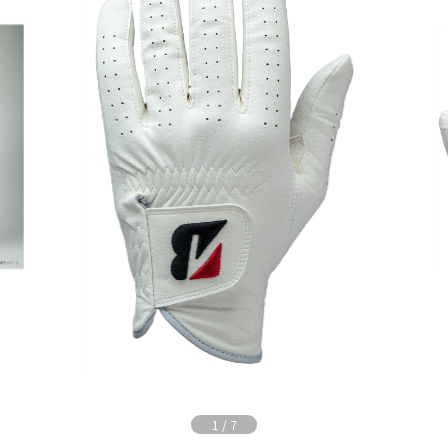
1
/
7