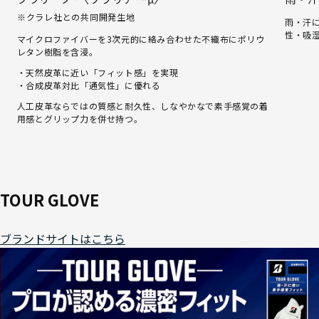
※クラレ社との共同開発生地
雨・汗
性・吸
マイクロファイバーを3次元的に絡み合わせた不織布にポリウ
レタン樹脂を含浸。
・天然皮革に近い「フィット感」を実現
・合成皮革対比「通気性」に優れる
人工皮革ならではの質感と耐久性、しなやかなで素手感覚の着
用感とグリップ力を併せ持つ。
TOUR GLOVE
ブランドサイトはこちら