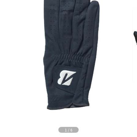
1
/
6