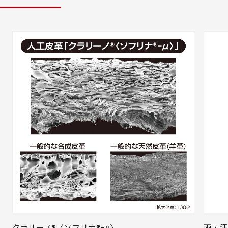
クラリーノ®〈ソフリナ®ｰμ〉
雨・汗