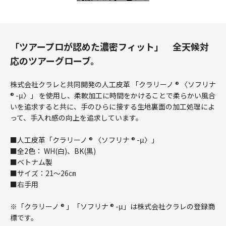
「ツアープロが認めた濃密フィット」 全天候対
応のツアーグローブ。
株式会社クラレと共同開発の人工皮革 「クラリーノ ® 〈ソフリナ
® -μ〉」 を使用し、柔軟加工に時間をかけることで柔らかい風合
いを追求すると共に、手のひらに接する生地裏面の加工処理によ
って、手入れ感の向上を追求しています。
■人工皮革「クラリーノ ® 〈ソフリナ ® -μ〉」
■全2色： WH(白)、BK(黒)
■ベトナム製
■サイズ：21～26㎝
■右手用
※「クラリーノ ® 」「ソフリナ ® -μ」は株式会社クラレの登録商
標です。