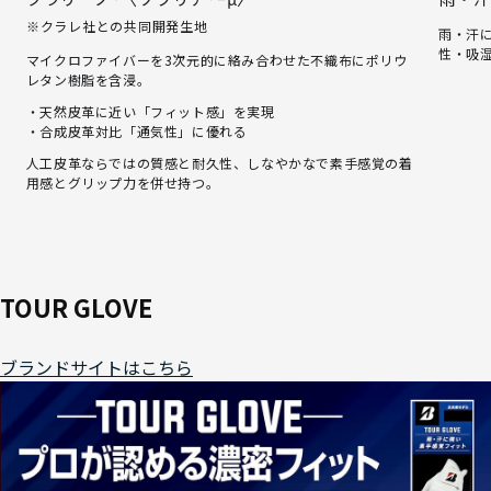
※クラレ社との共同開発生地
雨・汗
性・吸
マイクロファイバーを3次元的に絡み合わせた不織布にポリウ
レタン樹脂を含浸。
・天然皮革に近い「フィット感」を実現
・合成皮革対比「通気性」に優れる
人工皮革ならではの質感と耐久性、しなやかなで素手感覚の着
用感とグリップ力を併せ持つ。
TOUR GLOVE
ブランドサイトはこちら