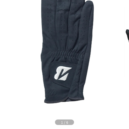
1
/
6