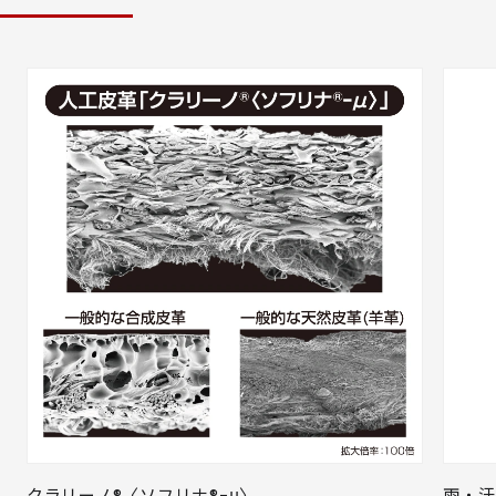
クラリーノ®〈ソフリナ®ｰμ〉
雨・汗