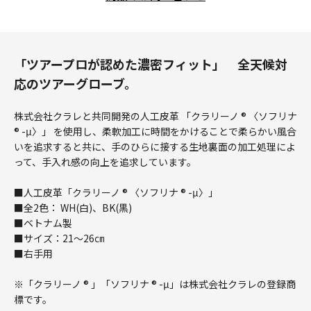
「ツアープロが認めた濃密フィット」 全天候対
応のツアーグローブ。
株式会社クラレと共同開発の人工皮革 「クラリーノ ® 〈ソフリナ
® -μ〉」 を使用し、柔軟加工に時間をかけることで柔らかい風合
いを追求すると共に、手のひらに接する生地裏面の加工処理によ
って、手入れ感の向上を追求しています。
■人工皮革「クラリーノ ® 〈ソフリナ ® -μ〉」
■全2色： WH(白)、BK(黒)
■ベトナム製
■サイズ：21～26㎝
■右手用
※「クラリーノ ® 」「ソフリナ ® -μ」は株式会社クラレの登録商
標です。