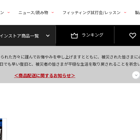
トン
ニュース/読み物
フィッティング試打会/レッスン
製
ランキング
インストア商品一覧
今なら新規会員登録で1,000円OFFクーポンプレゼント！
なられた方々に謹んでお悔やみを申し上げますとともに、被災された皆さまに
＜商品配送に関するお知らせ＞
日でも早い復旧と、被災者の皆さまが平穏な生活を取り戻されることを祈念
＜夏季休暇中のご注文・発送・お問い合わせ＞