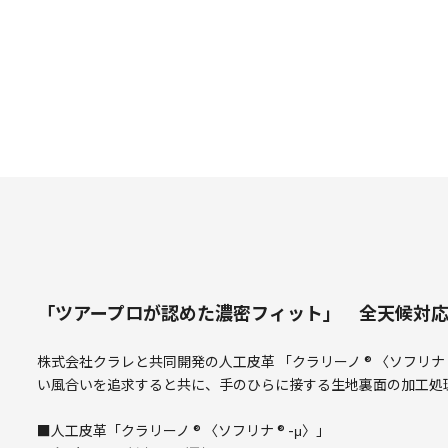
「ツアープロが認めた濃密フィット」 全天候対応
株式会社クラレと共同開発の人工皮革 「クラリーノ ® 〈ソフリナ
い風合いを追求すると共に、手のひらに接する生地裏面の加工処
■人工皮革「クラリーノ ® 〈ソフリナ ® -μ〉」