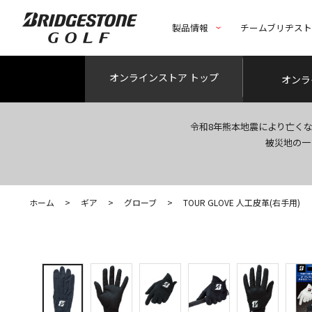
製品情報
チームブリヂス
オンライン
ストア トップ
オンラ
令和8年熊本地震により亡く
被災地の一
ホーム
>
ギア
>
グローブ
>
TOUR GLOVE 人工皮革(右手用)