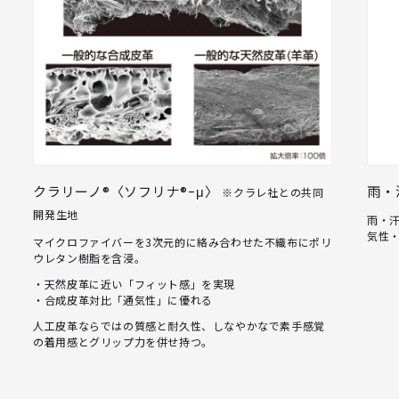
クラリーノ®〈ソフリナ®ｰμ〉
雨・
※クラレ社との共同
開発生地
雨・
気性
マイクロファイバーを3次元的に絡み合わせた不織布にポリ
ウレタン樹脂を含浸。
・天然皮革に近い「フィット感」を実現
・合成皮革対比「通気性」に優れる
人工皮革ならではの質感と耐久性、しなやかなで素手感覚
の着用感とグリップ力を併せ持つ。