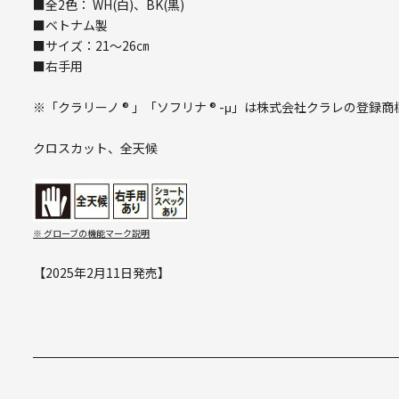
■全2色： WH(白)、BK(黒)
■ベトナム製
■サイズ：21～26㎝
■右手用
※「クラリーノ ® 」「ソフリナ ® -μ」は株式会社クラレの登録
クロスカット、全天候
※ グローブの機能マーク説明
【2025年2月11日発売】