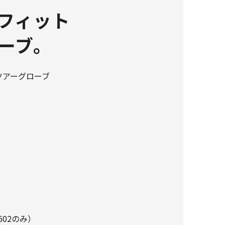
フィット
ーブ。
ツアーグローブ
602のみ）