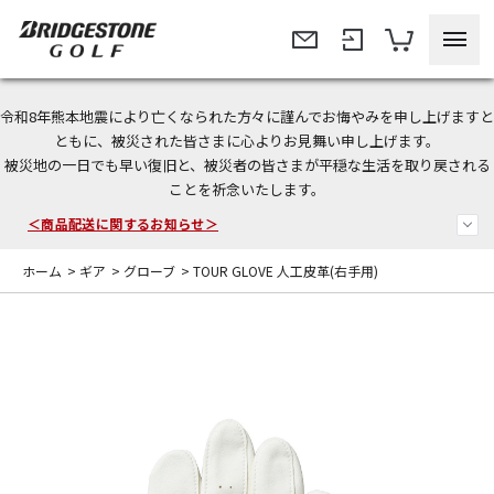
令和8年熊本地震により亡くなられた方々に謹んでお悔やみを申し上げますと
今なら新規会員登録で1,000円OFFクーポンプレゼント！
ともに、被災された皆さまに心よりお見舞い申し上げます。
被災地の一日でも早い復旧と、被災者の皆さまが平穏な生活を取り戻される
＜商品配送に関するお知らせ＞
ことを祈念いたします。
＜夏季休暇中のご注文・発送・お問い合わせ＞
ホーム
>
ギア
>
グローブ
>
TOUR GLOVE 人工皮革(右手用)