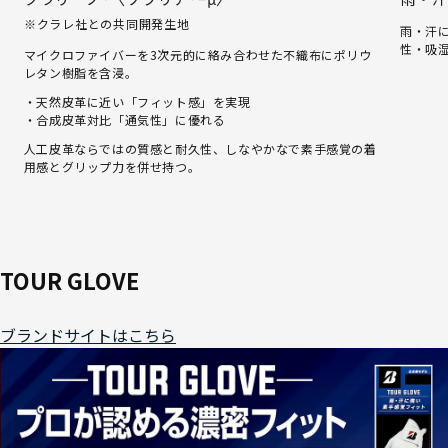
※クラレ社との共同開発生地
雨・汗
性・吸
マイクロファイバーを3次元的に絡み合わせた不織布にポリウ
レタン樹脂を含浸。
・天然皮革に近い「フィット感」を実現
・合成皮革対比「通気性」に優れる
人工皮革ならではの質感と耐久性、しなやかなで素手感覚の着
用感とグリップ力を併せ持つ。
TOUR GLOVE
ブランドサイトはこちら