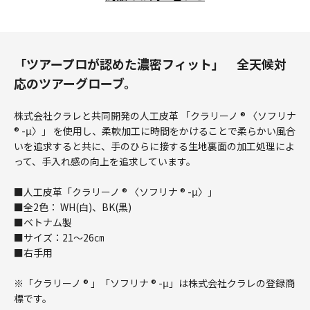
「ツアープロが認めた濃密フィット」 全天候対
応のツアーグローブ。
株式会社クラレと共同開発の人工皮革 「クラリーノ ® 〈ソフリナ
® -μ〉」 を使用し、柔軟加工に時間をかけることで柔らかい風合
いを追求すると共に、手のひらに接する生地裏面の加工処理によ
って、手入れ感の向上を追求しています。
■人工皮革「クラリーノ ® 〈ソフリナ ® -μ〉」
■全2色： WH(白)、BK(黒)
■ベトナム製
■サイズ：21～26㎝
■右手用
※「クラリーノ ® 」「ソフリナ ® -μ」は株式会社クラレの登録商
標です。