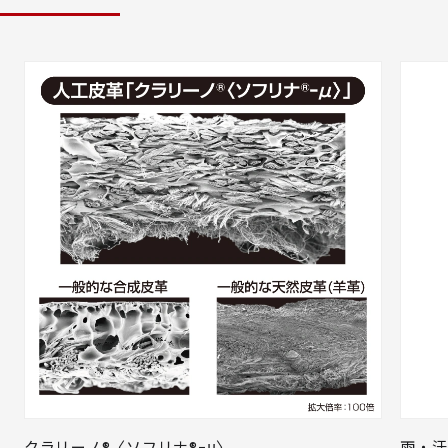
クラリーノ®〈ソフリナ®ｰμ〉
雨・汗