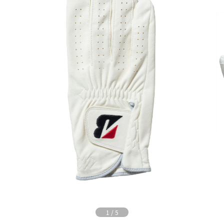
1
/
5