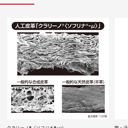
クラリーノ®〈ソフリナ®ｰμ〉
雨・汗