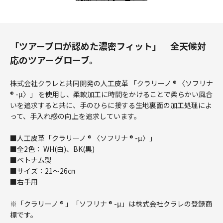
「ツアープロが認めた濃密フィット」 全天候対
応のツアーグローブ。
株式会社クラレと共同開発の人工皮革 「クラリーノ ® 〈ソフリナ
® -μ〉」 を使用し、柔軟加工に時間をかけることで柔らかい風合
いを追求すると共に、手のひらに接する生地裏面の加工処理によ
って、手入れ感の向上を追求しています。
■人工皮革「クラリーノ ® 〈ソフリナ ® -μ〉」
■全2色： WH(白)、BK(黒)
■ベトナム製
■サイズ：21～26㎝
■右手用
※「クラリーノ ® 」「ソフリナ ® -μ」は株式会社クラレの登録商
標です。