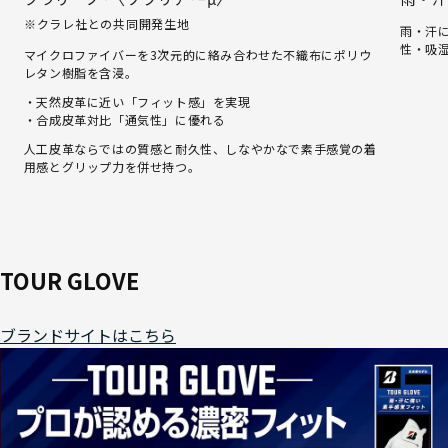
※クラレ社との共同開発生地
雨・汗
性・吸
マイクロファイバーを3次元的に絡み合わせた不織布にポリウ
レタン樹脂を含浸。
・天然皮革に近い「フィット感」を実現
・合成皮革対比「通気性」に優れる
人工皮革ならではの質感と耐久性、しなやかなで素手感覚の着
用感とグリップ力を併せ持つ。
TOUR GLOVE
ブランドサイトはこちら